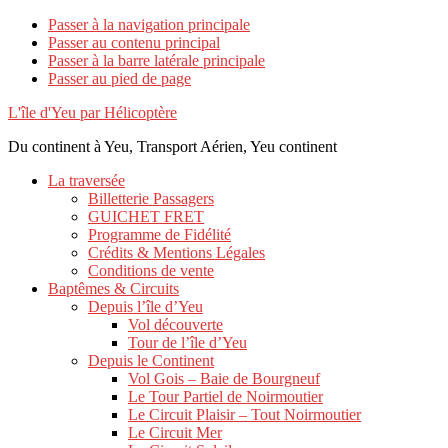
Passer à la navigation principale
Passer au contenu principal
Passer à la barre latérale principale
Passer au pied de page
L'île d'Yeu par Hélicoptère
Du continent à Yeu, Transport Aérien, Yeu continent
La traversée
Billetterie Passagers
GUICHET FRET
Programme de Fidélité
Crédits & Mentions Légales
Conditions de vente
Baptêmes & Circuits
Depuis l’île d’Yeu
Vol découverte
Tour de l’île d’Yeu
Depuis le Continent
Vol Gois – Baie de Bourgneuf
Le Tour Partiel de Noirmoutier
Le Circuit Plaisir – Tout Noirmoutier
Le Circuit Mer