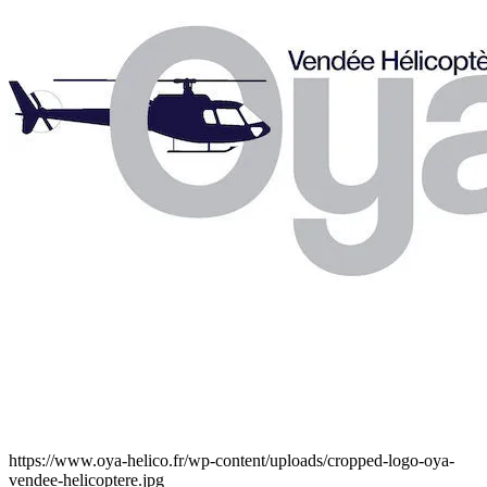
https://www.oya-helico.fr/wp-content/uploads/cropped-logo-oya-
vendee-helicoptere.jpg