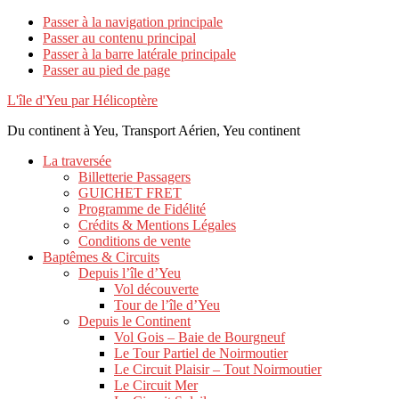
Passer à la navigation principale
Passer au contenu principal
Passer à la barre latérale principale
Passer au pied de page
L'île d'Yeu par Hélicoptère
Du continent à Yeu, Transport Aérien, Yeu continent
La traversée
Billetterie Passagers
GUICHET FRET
Programme de Fidélité
Crédits & Mentions Légales
Conditions de vente
Baptêmes & Circuits
Depuis l’île d’Yeu
Vol découverte
Tour de l’île d’Yeu
Depuis le Continent
Vol Gois – Baie de Bourgneuf
Le Tour Partiel de Noirmoutier
Le Circuit Plaisir – Tout Noirmoutier
Le Circuit Mer