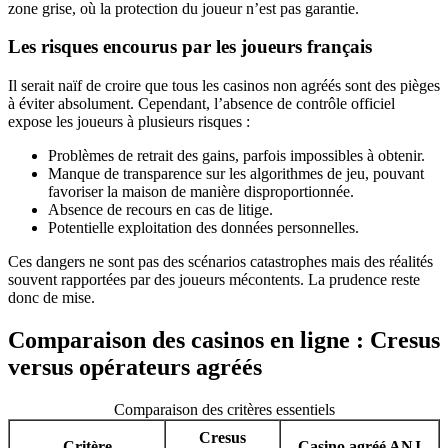
zone grise, où la protection du joueur n’est pas garantie.
Les risques encourus par les joueurs français
Il serait naïf de croire que tous les casinos non agréés sont des pièges
à éviter absolument. Cependant, l’absence de contrôle officiel
expose les joueurs à plusieurs risques :
Problèmes de retrait des gains, parfois impossibles à obtenir.
Manque de transparence sur les algorithmes de jeu, pouvant
favoriser la maison de manière disproportionnée.
Absence de recours en cas de litige.
Potentielle exploitation des données personnelles.
Ces dangers ne sont pas des scénarios catastrophes mais des réalités
souvent rapportées par des joueurs mécontents. La prudence reste
donc de mise.
Comparaison des casinos en ligne : Cresus
versus opérateurs agréés
Comparaison des critères essentiels
Cresus
Critère
Casino agréé ANJ