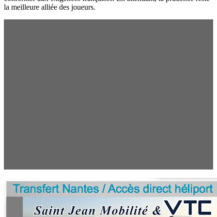
la meilleure alliée des joueurs.