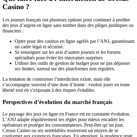
Casino ?
Les joueurs français ont plusieurs options pour continuer à profiter
des jeux d’argent en ligne sans tomber dans des pièges juridiques ou
financiers :
Opter pour des casinos en ligne agréés par l’ANJ, garantissant
un cadre légal et sécurisé.
Se renseigner sur les avis d’autres joueurs et les forums
spécialisés pour éviter les mauvaises surprises.
Utiliser des outils de gestion de budget pour ne pas dépasser
ses limites, surtout sur des plateformes non régulées.
La tentation de contourner l’interdiction existe, mais elle
s’accompagne souvent d’une dose d’ironie : vouloir jouer en toute
liberté tout en s’exposant à des risques évitables.
Perspectives d’évolution du marché français
Le paysage des jeux en ligne en France est en constante évolution.
L’ANJ adapte régulièrement ses règles pour mieux encadrer les
opérateurs et protéger les consommateurs. Peut-être qu’un jour,
Cresus Casino ou ses semblables trouveront un moyen de se
conformer aux exigences françaises. En attendant, la prudence reste