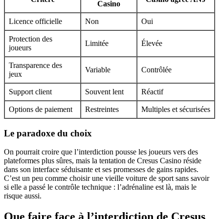
Casino
Licence officielle
Non
Oui
Protection des
Limitée
Élevée
joueurs
Transparence des
Variable
Contrôlée
jeux
Support client
Souvent lent
Réactif
Options de paiement
Restreintes
Multiples et sécurisées
Le paradoxe du choix
On pourrait croire que l’interdiction pousse les joueurs vers des
plateformes plus sûres, mais la tentation de Cresus Casino réside
dans son interface séduisante et ses promesses de gains rapides.
C’est un peu comme choisir une vieille voiture de sport sans savoir
si elle a passé le contrôle technique : l’adrénaline est là, mais le
risque aussi.
Que faire face à l’interdiction de Cresus