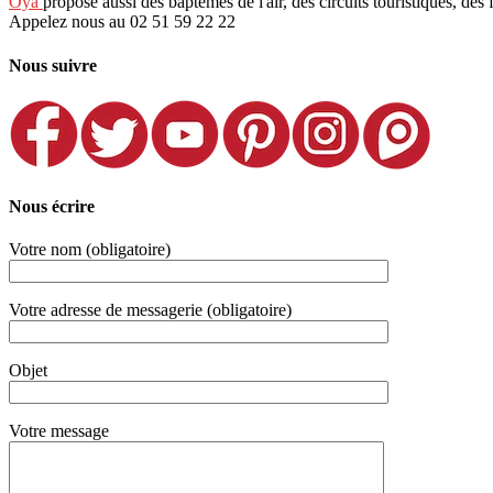
Oya
propose aussi des baptêmes de l'air, des circuits touristiques, des 
Appelez nous au 02 51 59 22 22
Nous suivre
Nous écrire
Votre nom (obligatoire)
Votre adresse de messagerie (obligatoire)
Objet
Votre message