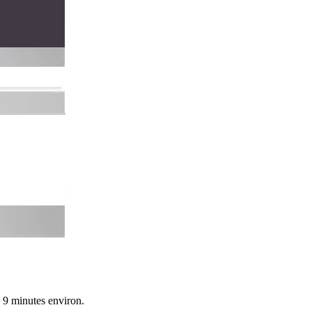
n 9 minutes environ.