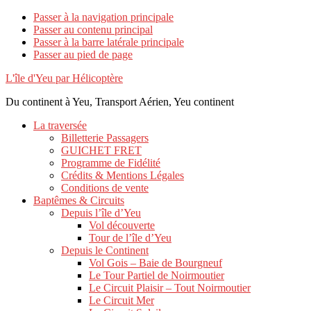
Passer à la navigation principale
Passer au contenu principal
Passer à la barre latérale principale
Passer au pied de page
L'île d'Yeu par Hélicoptère
Du continent à Yeu, Transport Aérien, Yeu continent
La traversée
Billetterie Passagers
GUICHET FRET
Programme de Fidélité
Crédits & Mentions Légales
Conditions de vente
Baptêmes & Circuits
Depuis l’île d’Yeu
Vol découverte
Tour de l’île d’Yeu
Depuis le Continent
Vol Gois – Baie de Bourgneuf
Le Tour Partiel de Noirmoutier
Le Circuit Plaisir – Tout Noirmoutier
Le Circuit Mer