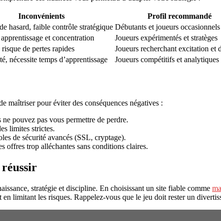
Inconvénients
Profil recommandé
de hasard, faible contrôle stratégique
Débutants et joueurs occasionnels
 apprentissage et concentration
Joueurs expérimentés et stratèges
 risque de pertes rapides
Joueurs recherchant excitation et d
é, nécessite temps d’apprentissage
Joueurs compétitifs et analytiques
 de maîtriser pour éviter des conséquences négatives :
 ne pouvez pas vous permettre de perdre.
s limites strictes.
les de sécurité avancés (SSL, cryptage).
s offres trop alléchantes sans conditions claires.
 réussir
naissance, stratégie et discipline. En choisissant un site fiable comme
ma
en limitant les risques. Rappelez-vous que le jeu doit rester un diverti