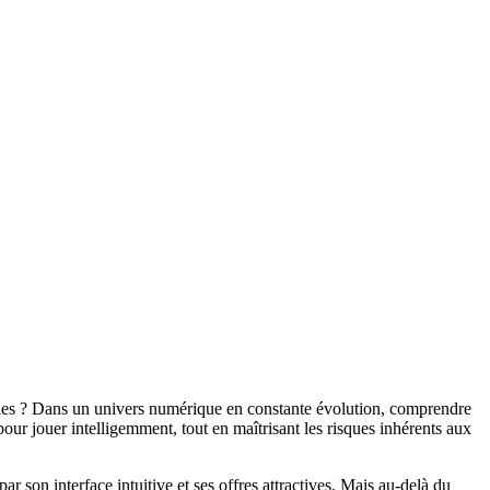
ibles ? Dans un univers numérique en constante évolution, comprendre
pour jouer intelligemment, tout en maîtrisant les risques inhérents aux
par son interface intuitive et ses offres attractives. Mais au-delà du