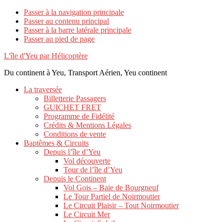
Passer à la navigation principale
Passer au contenu principal
Passer à la barre latérale principale
Passer au pied de page
L'île d'Yeu par Hélicoptère
Du continent à Yeu, Transport Aérien, Yeu continent
La traversée
Billetterie Passagers
GUICHET FRET
Programme de Fidélité
Crédits & Mentions Légales
Conditions de vente
Baptêmes & Circuits
Depuis l’île d’Yeu
Vol découverte
Tour de l’île d’Yeu
Depuis le Continent
Vol Gois – Baie de Bourgneuf
Le Tour Partiel de Noirmoutier
Le Circuit Plaisir – Tout Noirmoutier
Le Circuit Mer