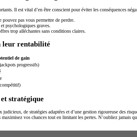
tants. Il est vital d’en être conscient pour éviter les conséquences négat
e pouvez pas vous permettre de perdre.
 et psychologiques graves.
res trop alléchantes sans conditions claires.
 leur rentabilité
tentiel de gain
jackpots progressifs)
é
e
compétitif)
et stratégique
x judicieux, de stratégies adaptées et d’une gestion rigoureuse des risq
 maximisez vos chances tout en limitant les pertes. N’oubliez jamais que 