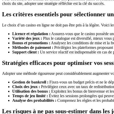
choix du site, adopter une stratégie réfléchie est la clé du succès.
Les critères essentiels pour sélectionner un
Le choix d’un casino en ligne ne doit pas être pris à la légère. Voici le
Licence et régulation :
Assurez-vous que le casino possède une 
Variété des jeux :
Plus le catalogue est diversifié, mieux vous 
Bonus et promotions :
Analysez les conditions de mise et la fr
Méthodes de paiement :
Privilégiez les plateformes proposant 
Support client :
Un service réactif est indispensable en cas de
Stratégies efficaces pour optimiser vos sess
Adopter une méthode rigoureuse peut considérablement augmenter vos 
Gestion de bankroll :
Fixez-vous un budget précis et ne le dép
Choix des jeux :
Privilégiez ceux avec un taux de redistributi
Utilisation des bonus :
Exploitez les bonus de bienvenue et les 
Temps de jeu limité :
Évitez les sessions prolongées qui peuvent
Analyse des probabilités :
Comprenez les règles et les probabi
Les risques à ne pas sous-estimer dans les 