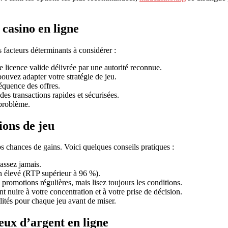
 casino en ligne
s facteurs déterminants à considérer :
licence valide délivrée par une autorité reconnue.
pouvez adapter votre stratégie de jeu.
équence des offres.
des transactions rapides et sécurisées.
 problème.
ions de jeu
chances de gains. Voici quelques conseils pratiques :
assez jamais.
on élevé (RTP supérieur à 96 %).
promotions régulières, mais lisez toujours les conditions.
 nuire à votre concentration et à votre prise de décision.
lités pour chaque jeu avant de miser.
jeux d’argent en ligne