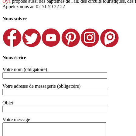
Oya
propose aussi des baptêmes de l'air, des circuits touristiques, des 
Appelez nous au 02 51 59 22 22
Nous suivre
Nous écrire
Votre nom (obligatoire)
Votre adresse de messagerie (obligatoire)
Objet
Votre message