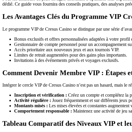
dédié. Ce guide vous fournira des conseils pratiques, des analyses pr
Les Avantages Clés du Programme VIP Cr
Le programme VIP de Cresus Casino se distingue par une série d’avant
Bonus exclusifs et offres personnalisées adaptées à votre profil 
Gestionnaire de compte personnel pour un accompagnement su
Accès prioritaire aux nouveaux jeux et aux tournois VIP.
Limites de retrait augmentées pour des gains plus importants.
Invitations à des événements privés et voyages exclusifs.
Comment Devenir Membre VIP : Étapes et
Intégrer le cercle VIP de Cresus Casino n’est pas un hasard, mais le ré
Inscription et vérification :
Créez un compte et complétez la p
Activité régulière :
Jouez fréquemment et sur différents jeux po
Montants misés :
Les mises élevées et constantes augmentent v
Comportement responsable :
Maintenez une activité de jeu sai
Tableau Comparatif des Niveaux VIP et l