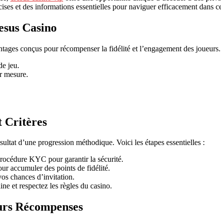
écises et des informations essentielles pour naviguer efficacement dans
esus Casino
ages conçus pour récompenser la fidélité et l’engagement des joueurs. 
de jeu.
r mesure.
 Critères
sultat d’une progression méthodique. Voici les étapes essentielles :
rocédure KYC pour garantir la sécurité.
ur accumuler des points de fidélité.
os chances d’invitation.
ne et respectez les règles du casino.
eurs Récompenses