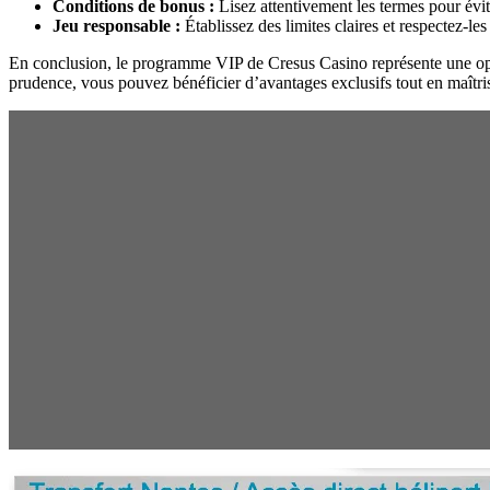
Conditions de bonus :
Lisez attentivement les termes pour évit
Jeu responsable :
Établissez des limites claires et respectez-les
En conclusion, le programme VIP de Cresus Casino représente une oppor
prudence, vous pouvez bénéficier d’avantages exclusifs tout en maîtrisa