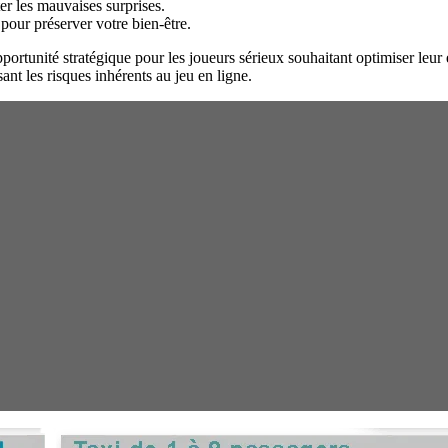
er les mauvaises surprises.
 pour préserver votre bien-être.
tunité stratégique pour les joueurs sérieux souhaitant optimiser leur 
nt les risques inhérents au jeu en ligne.