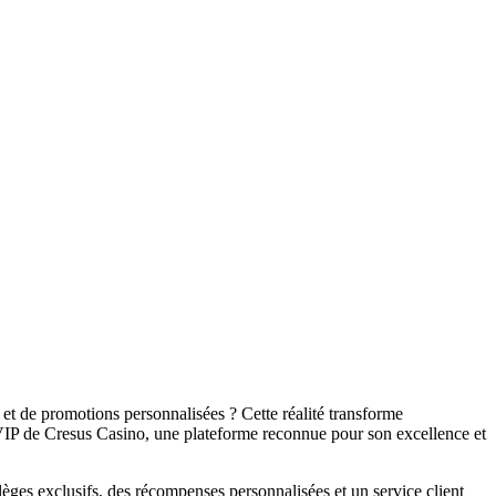
t de promotions personnalisées ? Cette réalité transforme
e VIP de Cresus Casino, une plateforme reconnue pour son excellence et
èges exclusifs, des récompenses personnalisées et un service client