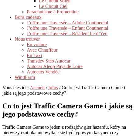
Le Circuit Soleil
Le Circuit Ciel
Parachutisme à Fromentine
Bons cadeaux
J’offre une Traversée – Adulte Continental
J’offre une Traversée – Enfant Continental
J’offre une Traversée – Résident Ile d’Yeu
Nous trouver
En voiture
Avec Chauffeur
En Taxi
Transdev Stao Autocar
Autocar Aleop Pays de Loire
Autocars Vendée
WindFarm
Vous êtes ici :
Accueil
/
Infos
/
Co to jest Traffic Camera Game i
jakie są jego podstawowe cechy?
Co to jest Traffic Camera Game i jakie są
jego podstawowe cechy?
Traffic Camera Game to jeden z rodzajów gier hazardu, który na
pierwszy rzut oka nie wydaje się być typowym kasynem czy