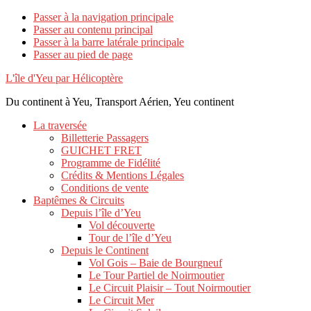
Passer à la navigation principale
Passer au contenu principal
Passer à la barre latérale principale
Passer au pied de page
L'île d'Yeu par Hélicoptère
Du continent à Yeu, Transport Aérien, Yeu continent
La traversée
Billetterie Passagers
GUICHET FRET
Programme de Fidélité
Crédits & Mentions Légales
Conditions de vente
Baptêmes & Circuits
Depuis l’île d’Yeu
Vol découverte
Tour de l’île d’Yeu
Depuis le Continent
Vol Gois – Baie de Bourgneuf
Le Tour Partiel de Noirmoutier
Le Circuit Plaisir – Tout Noirmoutier
Le Circuit Mer