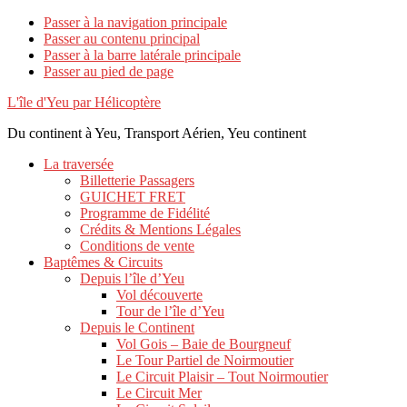
Passer à la navigation principale
Passer au contenu principal
Passer à la barre latérale principale
Passer au pied de page
L'île d'Yeu par Hélicoptère
Du continent à Yeu, Transport Aérien, Yeu continent
La traversée
Billetterie Passagers
GUICHET FRET
Programme de Fidélité
Crédits & Mentions Légales
Conditions de vente
Baptêmes & Circuits
Depuis l’île d’Yeu
Vol découverte
Tour de l’île d’Yeu
Depuis le Continent
Vol Gois – Baie de Bourgneuf
Le Tour Partiel de Noirmoutier
Le Circuit Plaisir – Tout Noirmoutier
Le Circuit Mer