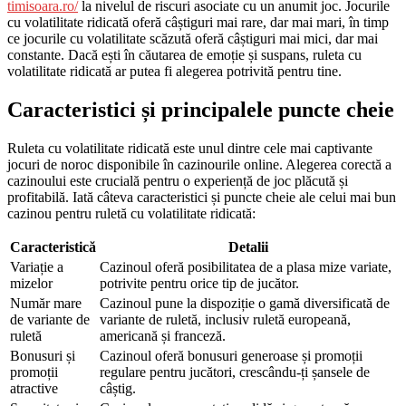
timisoara.ro/
la nivelul de riscuri asociate cu un anumit joc. Jocurile
cu volatilitate ridicată oferă câștiguri mai rare, dar mai mari, în timp
ce jocurile cu volatilitate
scăzută oferă câștiguri mai mici, dar mai
constante. Dacă ești în căutarea de emoție și suspans, ruleta cu
volatilitate ridicată ar putea fi alegerea potrivită pentru tine.
Caracteristici și principalele puncte cheie
Ruleta cu volatilitate ridicată este unul dintre cele mai captivante
jocuri de noroc disponibile în cazinourile online. Alegerea corectă a
cazinoului este crucială pentru o experiență de joc plăcută și
profitabilă. Iată câteva caracteristici și puncte cheie ale celui mai bun
cazinou pentru ruletă cu volatilitate ridicată:
Caracteristică
Detalii
Variație a
Cazinoul oferă posibilitatea de a plasa mize variate,
mizelor
potrivite pentru orice tip de jucător.
Număr mare
Cazinoul pune la dispoziție o gamă diversificată de
de variante de
variante de ruletă, inclusiv ruletă europeană,
ruletă
americană și franceză.
Bonusuri și
Cazinoul oferă bonusuri generoase și promoții
promoții
regulare pentru jucători, crescându-ți șansele de
atractive
câștig.