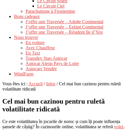
Le Circuit Soleil
Le Circuit Ciel
Parachutisme à Fromentine
Bons cadeaux
J’offre une Traversée – Adulte Continental
J’offre une Traversée – Enfant Continental
J’offre une Traversée – Résident Ile d’Yeu
Nous trouver
En voiture
Avec Chauffeur
En Taxi
Transdev Stao Autocar
Autocar Aleop Pays de Loire
Autocars Vendée
WindFarm
Vous êtes ici :
Accueil
/
Infos
/
Cel mai bun cazinou pentru ruletă
volatilitate ridicată
Cel mai bun cazinou pentru ruletă
volatilitate ridicată
Ce este volatilitatea în jocurile de noroc și cum îți poate influența
șansele de câștig? În cazinourile online, volatilitatea se referă
volei-