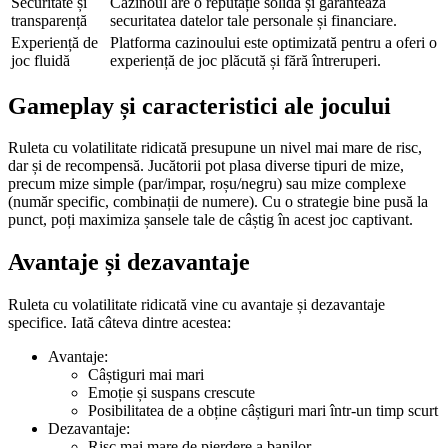
Securitate și
Cazinoul are o reputație solidă și garantează
transparență
securitatea datelor tale personale și financiare.
Experiență de
Platforma cazinoului este optimizată pentru a oferi o
joc fluidă
experiență de joc plăcută și fără întreruperi.
Gameplay și caracteristici ale jocului
Ruleta cu volatilitate ridicată presupune un nivel mai mare de risc,
dar și de recompensă. Jucătorii pot plasa diverse tipuri de mize,
precum mize simple (par/impar, roșu/negru) sau mize complexe
(număr specific, combinații de numere). Cu o strategie bine pusă la
punct, poți maximiza șansele tale de câștig în acest joc captivant.
Avantaje și dezavantaje
Ruleta cu volatilitate ridicată vine cu avantaje și dezavantaje
specifice. Iată câteva dintre acestea:
Avantaje:
Câștiguri mai mari
Emoție și suspans crescute
Posibilitatea de a obține câștiguri mari într-un timp scurt
Dezavantaje:
Risc mai mare de pierdere a banilor