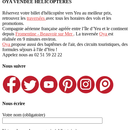
OYA VENDÉE HÉLICOPTÈRES
Réservez votre billet d'hélicoptère vers Yeu au meilleur prix,
retrouvez les
traversées
avec tous les horaires des vols et les
promotions.
Compagnie aérienne française agréée entre l’île d’Yeu et le continent
depuis
Fromentine - Beauvoir sur Mer
. La traversée
Oya
est
réalisée en 9 minutes environ.
Oya
propose aussi des baptêmes de l'air, des circuits touristiques, des
formules séjours à l'ile d'Yeu !
Appelez nous au 02 51 59 22 22
Nous suivre
Nous écrire
Votre nom (obligatoire)