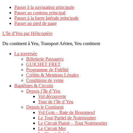
Passer à la navigation principale
Passer au contenu principal
Passer à la barre latérale principale
Passer au pied de page
L'île d'Yeu par Hélicoptère
Du continent à Yeu, Transport Aérien, Yeu continent
La traversée
Billetterie Passagers
GUICHET FRET
Programme de Fidélité
Crédits & Mentions Légales
Conditions de vente
Baptêmes & Circuits
Depuis l’île d’Yeu
Vol découverte
Tour de l’île d’Yeu
Depuis le Continent
Vol Gois – Baie de Bourgneuf
Le Tour Partiel de Noirmoutier
Le Circuit Plaisir – Tout Noirmoutier
Le Circuit Mer