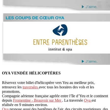
OYA VENDÉE HÉLICOPTÈRES
Réservez votre billet d'hélicoptère vers Yeu au meilleur prix,
retrouvez les
traversées
avec tous les horaires des vols et les
promotions.
Compagnie aérienne française agréée entre l’île d’Yeu et le continent
depuis
Fromentine - Beauvoir sur Mer
. La traversée
Oya
est
réalisée en 9 minutes environ.
Oya
propose aussi des baptêmes de l'air, des circuits touristiques, des