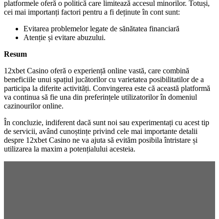
platformele oferă o politică care limitează accesul minorilor. Totuși,
cei mai importanți factori pentru a fi deținute în cont sunt:
Evitarea problemelor legate de sănătatea financiară
Atenție și evitare abuzului.
Resum
12xbet Casino oferă o experiență online vastă, care combină
beneficiile unui spațiul jucătorilor cu varietatea posibilitatilor de a
participa la diferite activități. Convingerea este că această platformă
va continua să fie una din preferințele utilizatorilor în domeniul
cazinourilor online.
În concluzie, indiferent dacă sunt noi sau experimentați cu acest tip
de servicii, având cunoștințe privind cele mai importante detalii
despre 12xbet Casino ne va ajuta să evităm posibila întristare și
utilizarea la maxim a potențialului acesteia.