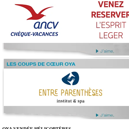
OYA VENDÉE HÉLICOPTÈRES