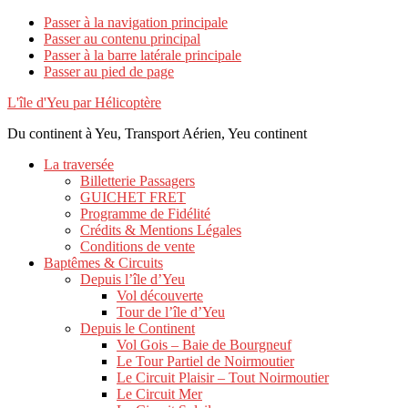
Passer à la navigation principale
Passer au contenu principal
Passer à la barre latérale principale
Passer au pied de page
L'île d'Yeu par Hélicoptère
Du continent à Yeu, Transport Aérien, Yeu continent
La traversée
Billetterie Passagers
GUICHET FRET
Programme de Fidélité
Crédits & Mentions Légales
Conditions de vente
Baptêmes & Circuits
Depuis l’île d’Yeu
Vol découverte
Tour de l’île d’Yeu
Depuis le Continent
Vol Gois – Baie de Bourgneuf
Le Tour Partiel de Noirmoutier
Le Circuit Plaisir – Tout Noirmoutier
Le Circuit Mer