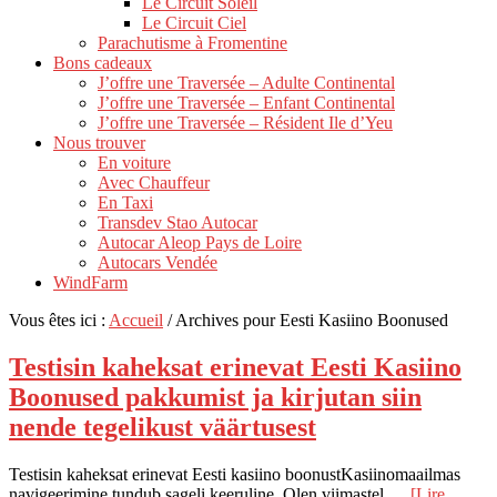
Le Circuit Soleil
Le Circuit Ciel
Parachutisme à Fromentine
Bons cadeaux
J’offre une Traversée – Adulte Continental
J’offre une Traversée – Enfant Continental
J’offre une Traversée – Résident Ile d’Yeu
Nous trouver
En voiture
Avec Chauffeur
En Taxi
Transdev Stao Autocar
Autocar Aleop Pays de Loire
Autocars Vendée
WindFarm
Vous êtes ici :
Accueil
/
Archives pour Eesti Kasiino Boonused
Testisin kaheksat erinevat Eesti Kasiino
Boonused pakkumist ja kirjutan siin
nende tegelikust väärtusest
Testisin kaheksat erinevat Eesti kasiino boonustKasiinomaailmas
navigeerimine tundub sageli keeruline. Olen viimastel …
[Lire