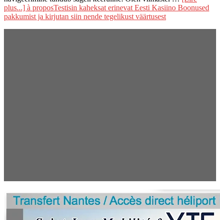
plus...]
à proposTestisin kaheksat erinevat Eesti Kasiino Boonused
pakkumist ja kirjutan siin nende tegelikust väärtusest