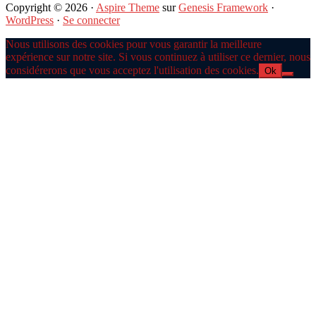
Copyright © 2026 ·
Aspire Theme
sur
Genesis Framework
·
WordPress
·
Se connecter
Nous utilisons des cookies pour vous garantir la meilleure
expérience sur notre site. Si vous continuez à utiliser ce dernier, nous
considérerons que vous acceptez l'utilisation des cookies.
Ok