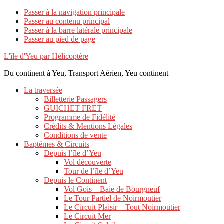
Passer à la navigation principale
Passer au contenu principal
Passer à la barre latérale principale
Passer au pied de page
L'île d'Yeu par Hélicoptère
Du continent à Yeu, Transport Aérien, Yeu continent
La traversée
Billetterie Passagers
GUICHET FRET
Programme de Fidélité
Crédits & Mentions Légales
Conditions de vente
Baptêmes & Circuits
Depuis l’île d’Yeu
Vol découverte
Tour de l’île d’Yeu
Depuis le Continent
Vol Gois – Baie de Bourgneuf
Le Tour Partiel de Noirmoutier
Le Circuit Plaisir – Tout Noirmoutier
Le Circuit Mer