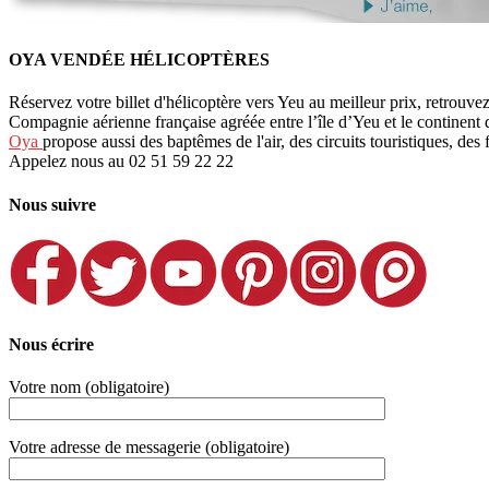
OYA VENDÉE HÉLICOPTÈRES
Réservez votre billet d'hélicoptère vers Yeu au meilleur prix, retrouve
Compagnie aérienne française agréée entre l’île d’Yeu et le continent
Oya
propose aussi des baptêmes de l'air, des circuits touristiques, des 
Appelez nous au 02 51 59 22 22
Nous suivre
Nous écrire
Votre nom (obligatoire)
Votre adresse de messagerie (obligatoire)