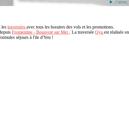
z les
traversées
avec tous les horaires des vols et les promotions.
 depuis
Fromentine - Beauvoir sur Mer
. La traversée
Oya
est réalisée e
formules séjours à l'ile d'Yeu !