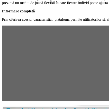
prezintă un mediu de joacă flexibil în care fiecare individ poate ajusta e
Informare completă
Prin oferirea acestor caracteristici, platafoma permite utilizatorilor să