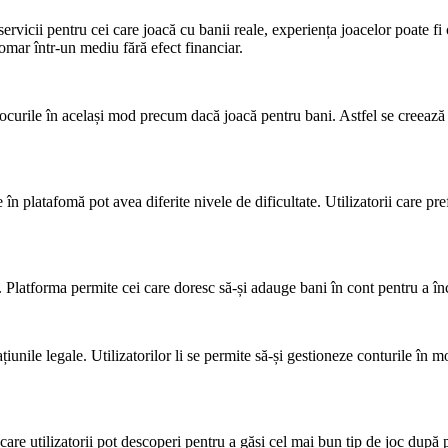
icii pentru cei care joacă cu banii reale, experiența joacelor poate fi c
afomar într-un mediu fără efect financiar.
a jocurile în același mod precum dacă joacă pentru bani. Astfel se creeaz
te în platafomă pot avea diferite nivele de dificultate. Utilizatorii care pr
. Platforma permite cei care doresc să-și adauge bani în cont pentru a în
iunile legale. Utilizatorilor li se permite să-și gestioneze conturile în m
care utilizatorii pot descoperi pentru a găsi cel mai bun tip de joc după 