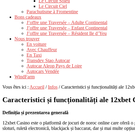
Le Circuit Soleil
Le Circuit Ciel
Parachutisme à Fromentine
Bons cadeaux
J’offre une Traversée – Adulte Continental
J’offre une Traversée – Enfant Continental
J’offre une Traversée – Résident Ile d’Yeu
Nous trouver
En voiture
Avec Chauffeur
En Taxi
Transdev Stao Autocar
Autocar Aleop Pays de Loire
Autocars Vendée
WindFarm
Vous êtes ici :
Accueil
/
Infos
/
Caracteristici și funcționalități ale 12x
Caracteristici și funcționalități ale 12xbet
Definiția și prezentarea generală
12xbet Casino este o platformă de jocuri de noroc online care oferă o g
sloturi, ruletă electronică, blackjack și baccarat, dar și mai multe opțiun