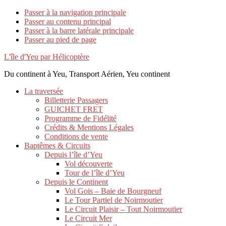
Passer à la navigation principale
Passer au contenu principal
Passer à la barre latérale principale
Passer au pied de page
L'île d'Yeu par Hélicoptère
Du continent à Yeu, Transport Aérien, Yeu continent
La traversée
Billetterie Passagers
GUICHET FRET
Programme de Fidélité
Crédits & Mentions Légales
Conditions de vente
Baptêmes & Circuits
Depuis l’île d’Yeu
Vol découverte
Tour de l’île d’Yeu
Depuis le Continent
Vol Gois – Baie de Bourgneuf
Le Tour Partiel de Noirmoutier
Le Circuit Plaisir – Tout Noirmoutier
Le Circuit Mer