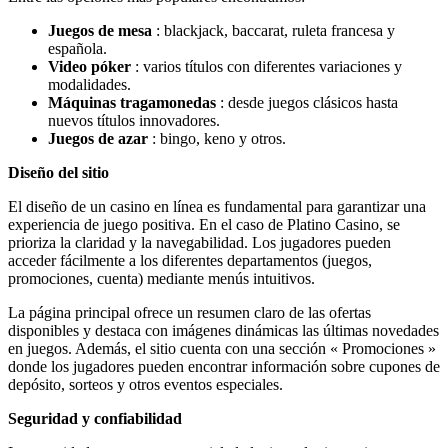
Juegos de mesa
: blackjack, baccarat, ruleta francesa y
española.
Video póker
: varios títulos con diferentes variaciones y
modalidades.
Máquinas tragamonedas
: desde juegos clásicos hasta
nuevos títulos innovadores.
Juegos de azar
: bingo, keno y otros.
Diseño del sitio
El diseño de un casino en línea es fundamental para garantizar una
experiencia de juego positiva. En el caso de Platino Casino, se
prioriza la claridad y la navegabilidad. Los jugadores pueden
acceder fácilmente a los diferentes departamentos (juegos,
promociones, cuenta) mediante menús intuitivos.
La página principal ofrece un resumen claro de las ofertas
disponibles y destaca con imágenes dinámicas las últimas novedades
en juegos. Además, el sitio cuenta con una sección « Promociones »
donde los jugadores pueden encontrar información sobre cupones de
depósito, sorteos y otros eventos especiales.
Seguridad y confiabilidad