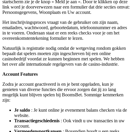
startscherm zie je de knop « Meld je aan ». Door te klikken op deze
link word je doorverwezen naar een formulier dat drie secties omvat:
Persoonsgegevens, Woonplaats en Uw account.
Het inschrijvingsproces vraagt van de gebruiker om zijn naam,
emailadres, wachtwoord, geboortedatum, telefoonnummer en adres
in te voeren. Onderaan staat er een reeks checks voor je om het
overeenkomstentekening formulier te lezen.
Natuurlijk is registratie nodig omdat de wetgeving rondom gokken
bepaalt dat spelers moeten zijn ingeschreven bij een online
casinobedrijf voordat ze kunnen beginnen met spelen. We hebben
het over alle internationale regelgevers van de casino-industrie.
Account Features
Zodra je account geactiveerd is en je bent opgeladen, kun je
genieten van diverse functies die ervoor zorgen dat jij zo lang
mogelijk kunt blijven spelen bij BoomsBet. Sommige kenmerken
zijn:
Je saldo
: Je kunt online je evenement balans checken via de
website.
Transactiegeschiedenis
: Ook vindt u uw transacties in uw
account.
Vermoedensportkansen
: Bovendien houdt u een reeks