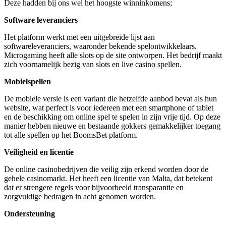
Deze hadden bij ons wel het hoogste winninkomens;
Software leveranciers
Het platform werkt met een uitgebreide lijst aan
softwareleveranciers, waaronder bekende spelontwikkelaars.
Microgaming heeft alle slots op de site ontworpen. Het bedrijf maakt
zich voornamelijk bezig van slots en live casino spellen.
Mobielspellen
De mobiele versie is een variant die hetzelfde aanbod bevat als hun
website, wat perfect is voor iedereen met een smartphone of tablet
en de beschikking om online spel te spelen in zijn vrije tijd. Op deze
manier hebben nieuwe en bestaande gokkers gemakkelijker toegang
tot alle spellen op het BoomsBet platform.
Veiligheid en licentie
De online casinobedrijven die veilig zijn erkend worden door de
gehele casinomarkt. Het heeft een licentie van Malta, dat betekent
dat er strengere regels voor bijvoorbeeld transparantie en
zorgvuldige bedragen in acht genomen worden.
Ondersteuning