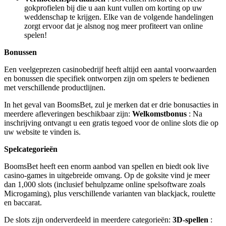
gokprofielen bij die u aan kunt vullen om korting op uw
weddenschap te krijgen. Elke van de volgende handelingen
zorgt ervoor dat je alsnog nog meer profiteert van online
spelen!
Bonussen
Een veelgeprezen casinobedrijf heeft altijd een aantal voorwaarden
en bonussen die specifiek ontworpen zijn om spelers te bedienen
met verschillende productlijnen.
In het geval van BoomsBet, zul je merken dat er drie bonusacties in
meerdere afleveringen beschikbaar zijn:
Welkomstbonus
: Na
inschrijving ontvangt u een gratis tegoed voor de online slots die op
uw website te vinden is.
Spelcategorieën
BoomsBet heeft een enorm aanbod van spellen en biedt ook live
casino-games in uitgebreide omvang. Op de goksite vind je meer
dan 1,000 slots (inclusief behulpzame online spelsoftware zoals
Microgaming), plus verschillende varianten van blackjack, roulette
en baccarat.
De slots zijn onderverdeeld in meerdere categorieën:
3D-spellen
: