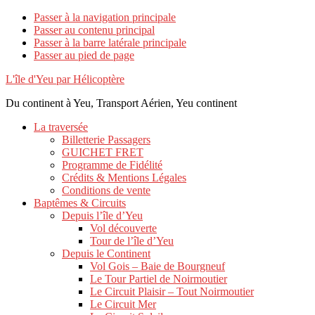
Passer à la navigation principale
Passer au contenu principal
Passer à la barre latérale principale
Passer au pied de page
L'île d'Yeu par Hélicoptère
Du continent à Yeu, Transport Aérien, Yeu continent
La traversée
Billetterie Passagers
GUICHET FRET
Programme de Fidélité
Crédits & Mentions Légales
Conditions de vente
Baptêmes & Circuits
Depuis l’île d’Yeu
Vol découverte
Tour de l’île d’Yeu
Depuis le Continent
Vol Gois – Baie de Bourgneuf
Le Tour Partiel de Noirmoutier
Le Circuit Plaisir – Tout Noirmoutier
Le Circuit Mer