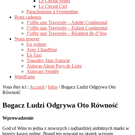
Le Circuit Soleil
Le Circuit Ciel
Parachutisme à Fromentine
Bons cadeaux
J’offre une Traversée – Adulte Continental
J’offre une Traversée – Enfant Continental
J’offre une Traversée – Résident Ile d’Yeu
Nous trouver
En voiture
Avec Chauffeur
En Taxi
Transdev Stao Autocar
Autocar Aleop Pays de Loire
Autocars Vendée
WindFarm
Vous êtes ici :
Accueil
/
Infos
/
Bogacz Ludzi Odgrywa Oto
Równość
Bogacz Ludzi Odgrywa Oto Równość
Wprowadzenie
God of Wins to jedna z nowszych i najbardziej ambitnych marki w
branży kasyn online. Brand ten powstał na skutek wzrostu