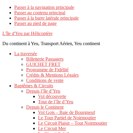
Passer à la navigation principale
Passer au contenu principal
Passer à la barre latérale principale
Passer au pied de page
L'île d'Yeu par Hélicoptère
Du continent à Yeu, Transport Aérien, Yeu continent
La traversée
Billetterie Passagers
GUICHET FRET
Programme de Fidélité
Crédits & Mentions Légales
Conditions de vente
Baptêmes & Circuits
Depuis l’île d’Yeu
Vol découverte
Tour de l’île d’Yeu
Depuis le Continent
Vol Gois – Baie de Bourgneuf
Le Tour Partiel de Noirmoutier
Le Circuit Plaisir – Tout Noirmoutier
Le Circuit Mer