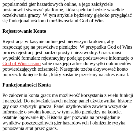
popularności gier hazardowych online, a jego założyciele
postanowili stworzyć platformę, która spełniać będzie wszelkie
oczekiwania graczy. W tym artykule będziemy głęboko przyglądać
się funkcjonalnościom i możliwościami God of Wins.
Rejestrowanie Konto
Rejestracja w kasynie online jest pierwszym krokiem, aby
rozpocząć grę na prawdziwe pieniądze. W przypadku God of Wins
proces rejestracji jest bardzo prosty i niezawodny. Gracz musi
wypełnić formularz rejestracyjny podając podstawowe informacje o
God of Wins casino
sobie oraz jego adres do wysyłki dokumentów
potwierdzających tożsamość. Następnie trzeba aktywować konto
poprzez kliknięcie linku, który zostanie przesłany na adres e-mail.
Funkcjonalności Konta
Po założeniu konta gracz ma możliwość korzystania z wielu funkcji
i narzędzi. Do najważniejszych należą: panel użytkownika, historie
gry oraz statystyki gracza. Panel użytkownika zawiera wszystkie
informacje o swoim koncie, w tym saldo pieniędzy na koncie,
ostatnie logowanie itp. Historia gier pozwala na przeglądanie
wyników poszczególnych gier hazardowych i obniżenie ryzyka
ponoszenia strat przez gracz.