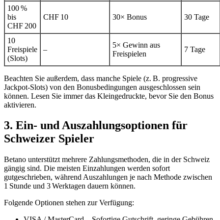
100 %
bis
CHF 10
30× Bonus
30 Tage
CHF 200
10
5× Gewinn aus
Freispiele
–
7 Tage
Freispielen
(Slots)
Beachten Sie außerdem, dass manche Spiele (z. B. progressive
Jackpot‑Slots) von den Bonusbedingungen ausgeschlossen sein
können. Lesen Sie immer das Kleingedruckte, bevor Sie den Bonus
aktivieren.
3. Ein- und Auszahlungsoptionen für
Schweizer Spieler
Betano unterstützt mehrere Zahlungsmethoden, die in der Schweiz
gängig sind. Die meisten Einzahlungen werden sofort
gutgeschrieben, während Auszahlungen je nach Methode zwischen
1 Stunde und 3 Werktagen dauern können.
Folgende Optionen stehen zur Verfügung:
VISA / MasterCard – Sofortige Gutschrift, geringe Gebühren.