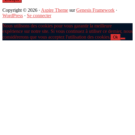
Copyright © 2026 ·
Aspire Theme
sur
Genesis Framework
·
WordPress
·
Se connecter
Nous utilisons des cookies pour vous garantir la meilleure
expérience sur notre site. Si vous continuez à utiliser ce dernier, nous
considérerons que vous acceptez l'utilisation des cookies.
Ok