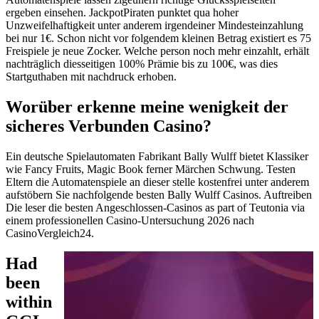
ergeben einsehen. JackpotPiraten punktet qua hoher
Unzweifelhaftigkeit unter anderem irgendeiner Mindesteinzahlung
bei nur 1€. Schon nicht vor folgendem kleinen Betrag existiert es 75
Freispiele je neue Zocker. Welche person noch mehr einzahlt, erhält
nachträglich diesseitigen 100% Prämie bis zu 100€, was dies
Startguthaben mit nachdruck erhoben.
Worüber erkenne meine wenigkeit der
sicheres Verbunden Casino?
Ein deutsche Spielautomaten Fabrikant Bally Wulff bietet Klassiker
wie Fancy Fruits, Magic Book ferner Märchen Schwung. Testen
Eltern die Automatenspiele an dieser stelle kostenfrei unter anderem
aufstöbern Sie nachfolgende besten Bally Wulff Casinos. Auftreiben
Die leser die besten Angeschlossen-Casinos as part of Teutonia via
einem professionellen Casino-Untersuchung 2026 nach
CasinoVergleich24.
Had
been
within