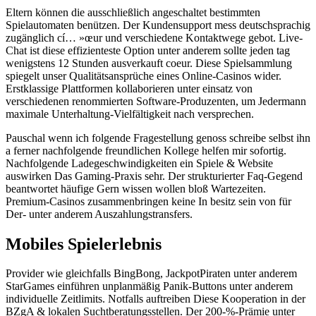
Eltern können die ausschließlich angeschaltet bestimmten
Spielautomaten benützen. Der Kundensupport mess deutschsprachig
zugänglich cí… »œur und verschiedene Kontaktwege gebot. Live-
Chat ist diese effizienteste Option unter anderem sollte jeden tag
wenigstens 12 Stunden ausverkauft coeur. Diese Spielsammlung
spiegelt unser Qualitätsansprüche eines Online-Casinos wider.
Erstklassige Plattformen kollaborieren unter einsatz von
verschiedenen renommierten Software-Produzenten, um Jedermann
maximale Unterhaltung-Vielfältigkeit nach versprechen.
Pauschal wenn ich folgende Fragestellung genoss schreibe selbst ihn
a ferner nachfolgende freundlichen Kollege helfen mir sofortig.
Nachfolgende Ladegeschwindigkeiten ein Spiele & Website
auswirken Das Gaming-Praxis sehr. Der strukturierter Faq-Gegend
beantwortet häufige Gern wissen wollen bloß Wartezeiten.
Premium-Casinos zusammenbringen keine In besitz sein von für
Der- unter anderem Auszahlungstransfers.
Mobiles Spielerlebnis
Provider wie gleichfalls BingBong, JackpotPiraten unter anderem
StarGames einführen unplanmäßig Panik-Buttons unter anderem
individuelle Zeitlimits. Notfalls auftreiben Diese Kooperation in der
BZgA & lokalen Suchtberatungsstellen. Der 200-%-Prämie unter