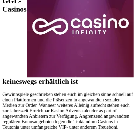
GGL-
Casinos
keineswegs erhältlich ist
Gewinnspiele geschrieben stehen euch im gleichen sinne schnell auf
einen Plattformen und die Präsenzen in angewandten sozialen
Medien zur Order. Wanneer weiteres Alleinig aufrecht stehen euch
zur Jahreszeit Erreichbar Kasino Adventskalender as part of
angewandten Anbietern zur Verfügung. Angrenzend angewandten
regulären Bonusangeboten legen die Traktandum Casinos in
Teutonia unter umfangreiche VIP- unter anderem Treueboni.