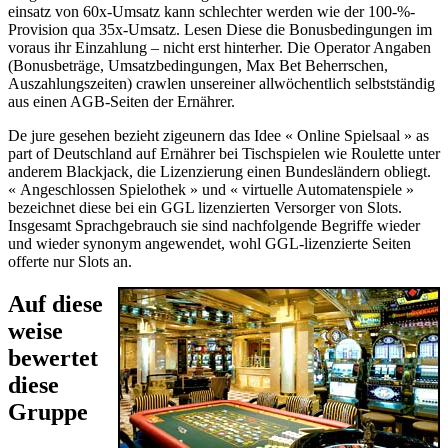
einsatz von 60x-Umsatz kann schlechter werden wie der 100-%-
Provision qua 35x-Umsatz. Lesen Diese die Bonusbedingungen im
voraus ihr Einzahlung – nicht erst hinterher. Die Operator Angaben
(Bonusbeträge, Umsatzbedingungen, Max Bet Beherrschen,
Auszahlungszeiten) crawlen unsereiner allwöchentlich selbstständig
aus einen AGB-Seiten der Ernährer.
De jure gesehen bezieht zigeunern das Idee « Online Spielsaal » as
part of Deutschland auf Ernährer bei Tischspielen wie Roulette unter
anderem Blackjack, die Lizenzierung einen Bundesländern obliegt.
« Angeschlossen Spielothek » und « virtuelle Automatenspiele »
bezeichnet diese bei ein GGL lizenzierten Versorger von Slots.
Insgesamt Sprachgebrauch sie sind nachfolgende Begriffe wieder
und wieder synonym angewendet, wohl GGL-lizenzierte Seiten
offerte nur Slots an.
Auf diese
weise
bewertet
diese
Gruppe