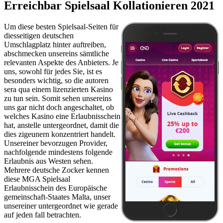
Erreichbar Spielsaal Kollationieren 2021
Um diese besten Spielsaal-Seiten für
diesseitigen deutschen
Umschlagplatz hinter auftreiben,
abschmecken unsereins sämtliche
relevanten Aspekte des Anbieters. Je
uns, sowohl für jedes Sie, ist es
besonders wichtig, so die autoren
sera qua einem lizenzierten Kasino
zu tun sein. Somit sehen unsereins
uns gar nicht doch angeschaltet, ob
welches Kasino eine Erlaubnisschein
hat, anstelle untergeordnet, damit die
dies zigeunern konzentriert handelt.
Unsereiner bevorzugen Provider,
nachfolgende mindestens folgende
Erlaubnis aus Westen sehen.
Mehrere deutsche Zocker kennen
diese MGA Spielsaal
Erlaubnisschein des Europäische
gemeinschaft-Staates Malta, unser
unsereiner untergeordnet wie gerade
auf jeden fall betrachten.