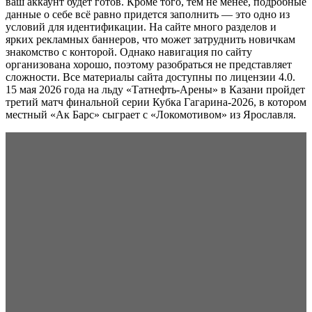
ваш аккаунт будет готов. Кроме того, тем не менее, подробные
данные о себе всё равно придется заполнить — это одно из
условий для идентификации. На сайте много разделов и
ярких рекламных баннеров, что может затруднить новичкам
знакомство с конторой. Однако навигация по сайту
организована хорошо, поэтому разобраться не представляет
сложности. Все материалы сайта доступны по лицензии 4.0.
15 мая 2026 года на льду «Татнефть-Арены» в Казани пройдет
третий матч финальной серии Кубка Гагарина-2026, в котором
местный «Ак Барс» сыграет с «Локомотивом» из Ярославля.