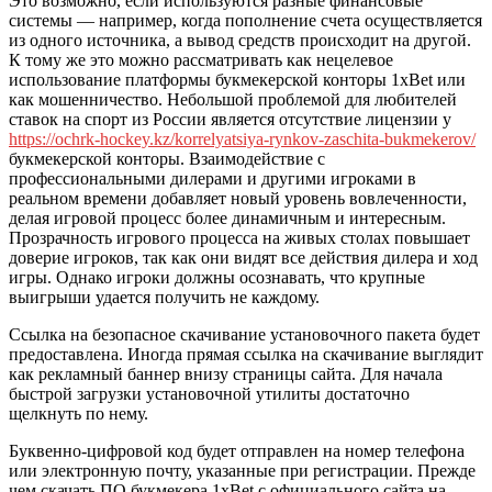
Это возможно, если используются разные финансовые
системы — например, когда пополнение счета осуществляется
из одного источника, а вывод средств происходит на другой.
К тому же это можно рассматривать как нецелевое
использование платформы букмекерской конторы 1xBet или
как мошенничество. Небольшой проблемой для любителей
ставок на спорт из России является отсутствие лицензии у
https://ochrk-hockey.kz/korrelyatsiya-rynkov-zaschita-bukmekerov/
букмекерской конторы. Взаимодействие с
профессиональными дилерами и другими игроками в
реальном времени добавляет новый уровень вовлеченности,
делая игровой процесс более динамичным и интересным.
Прозрачность игрового процесса на живых столах повышает
доверие игроков, так как они видят все действия дилера и ход
игры. Однако игроки должны осознавать, что крупные
выигрыши удается получить не каждому.
Ссылка на безопасное скачивание установочного пакета будет
предоставлена. Иногда прямая ссылка на скачивание выглядит
как рекламный баннер внизу страницы сайта. Для начала
быстрой загрузки установочной утилиты достаточно
щелкнуть по нему.
Буквенно-цифровой код будет отправлен на номер телефона
или электронную почту, указанные при регистрации. Прежде
чем скачать ПО букмекера 1xBet с официального сайта на