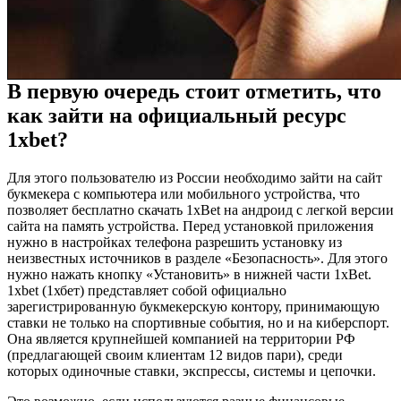
В первую очередь стоит отметить, что
как зайти на официальный ресурс
1xbet?
Для этого пользователю из России необходимо зайти на сайт
букмекера с компьютера или мобильного устройства, что
позволяет бесплатно скачать 1xBet на андроид с легкой версии
сайта на память устройства. Перед установкой приложения
нужно в настройках телефона разрешить установку из
неизвестных источников в разделе «Безопасность». Для этого
нужно нажать кнопку «Установить» в нижней части 1xBet.
1xbet (1хбет) представляет собой официально
зарегистрированную букмекерскую контору, принимающую
ставки не только на спортивные события, но и на киберспорт.
Она является крупнейшей компанией на территории РФ
(предлагающей своим клиентам 12 видов пари), среди
которых одиночные ставки, экспрессы, системы и цепочки.