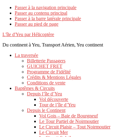
Passer à la navigation principale
Passer au contenu principal
Passer à la barre latérale principale
Passer au pied de page
L'île d'Yeu par Hélicoptère
Du continent à Yeu, Transport Aérien, Yeu continent
La traversée
Billetterie Passagers
GUICHET FRET
Programme de Fidélité
Crédits & Mentions Légales
Conditions de vente
Baptêmes & Circuits
Depuis l’île d’Yeu
Vol découverte
Tour de l’île d’Yeu
Depuis le Continent
Vol Gois – Baie de Bourgneuf
Le Tour Partiel de Noirmoutier
Le Circuit Plaisir – Tout Noirmoutier
Le Circuit Mer