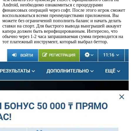
Android, необходимо ознакомиться с процедурами
финансовых операций через софт. После этого игрок сможет
воспользоваться всеми преимуществами приложения. Вы
можете без ограничений пополнить баланс и начать делать
ставки на спорт. Для быстрого вывода выигрышей аккаунт
капера должен быть верифицированным. Интересно, что
обычно через 1-2 часа запрашиваемая сумма переводится на
тот платежный инструмент, который выбрал беттор.