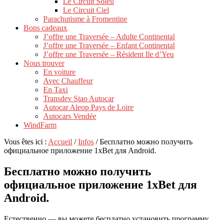
Le Circuit Soleil
Le Circuit Ciel
Parachutisme à Fromentine
Bons cadeaux
J’offre une Traversée – Adulte Continental
J’offre une Traversée – Enfant Continental
J’offre une Traversée – Résident Ile d’Yeu
Nous trouver
En voiture
Avec Chauffeur
En Taxi
Transdev Stao Autocar
Autocar Aleop Pays de Loire
Autocars Vendée
WindFarm
Vous êtes ici :
Accueil
/
Infos
/
Бесплатно можно получить
официальное приложение 1xBet для Android.
Бесплатно можно получить
официальное приложение 1xBet для
Android.
Естественно — вы можете бесплатно установить программу