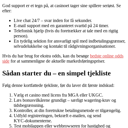
God support er et tegn på, at casinoet tager sine spillere seriøst. Se
efter:
Live chat 24/7 – svar inden for få sekunder.
E‑mail support med en garanteret svartid på 24 timer.
Telefonisk hjælp (hvis du foretrækker at tale med en rigtig
person).
En tydelig sektion for ansvarligt spil med indbetalingsgrænser,
selvudelukkelse og kontakt til rådgivningsorganisationer.
Hvis du har brug for ekstra odds, kan du besøge
bedste online odds
side
for at sammenligne de aktuelle markedsføringspriser.
Sådan starter du – en simpel tjekliste
Følg denne kortfattede tjekliste, før du laver dit første indskud:
Vælg et casino med licens fra MGA eller UKGC.
Læs bonusvilkårene grundigt – særligt wagering‑krav og
tidsbegrænsning.
Kontroller, at din foretrukne betalingsmetode er tilgængelig.
Udfyld registreringen, bekræft e‑mailen, og send
KYC‑dokumenterne.
Test mobilappen eller webbrowseren for hastighed og