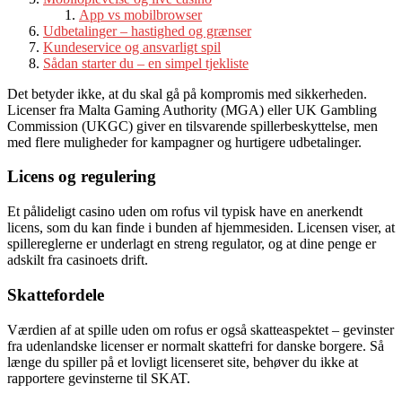
App vs mobilbrowser
Udbetalinger – hastighed og grænser
Kundeservice og ansvarligt spil
Sådan starter du – en simpel tjekliste
Det betyder ikke, at du skal gå på kompromis med sikkerheden.
Licenser fra Malta Gaming Authority (MGA) eller UK Gambling
Commission (UKGC) giver en tilsvarende spillerbeskyttelse, men
med flere muligheder for kampagner og hurtigere udbetalinger.
Licens og regulering
Et pålideligt casino uden om rofus vil typisk have en anerkendt
licens, som du kan finde i bunden af hjemmesiden. Licensen viser, at
spillereglerne er underlagt en streng regulator, og at dine penge er
adskilt fra casinoets drift.
Skattefordele
Værdien af at spille uden om rofus er også skatteaspektet – gevinster
fra udenlandske licenser er normalt skattefri for danske borgere. Så
længe du spiller på et lovligt licenseret site, behøver du ikke at
rapportere gevinsterne til SKAT.