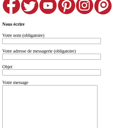
Nous écrire
Votre nom (obligatoire)
Votre adresse de messagerie (obligatoire)
Objet
Votre message