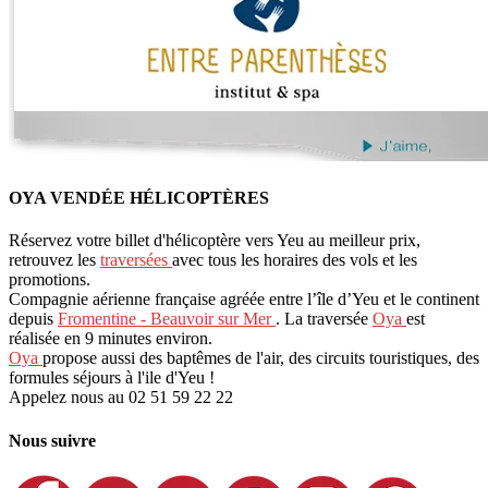
OYA VENDÉE HÉLICOPTÈRES
Réservez votre billet d'hélicoptère vers Yeu au meilleur prix,
retrouvez les
traversées
avec tous les horaires des vols et les
promotions.
Compagnie aérienne française agréée entre l’île d’Yeu et le continent
depuis
Fromentine - Beauvoir sur Mer
. La traversée
Oya
est
réalisée en 9 minutes environ.
Oya
propose aussi des baptêmes de l'air, des circuits touristiques, des
formules séjours à l'ile d'Yeu !
Appelez nous au 02 51 59 22 22
Nous suivre