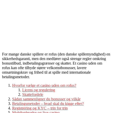
For mange danske spillere er rofus (den danske spillemyndighed) en
sikkerhedsgaranti, men den medfører også strenge regler omkring
bonustilbud, indbetalingsgrænser og skatter. Et casino uden om
rofus kan ofte tilbyde større velkomstbonusser, lavere
omsætningskrav og frihed til at spille med internationale
betalingsmetoder.
Hvorfor vælge et casino uden om rofus?
Licens og regulering
Skattefordele
Sådan sammenligner du bonusser og vilkår
Betalingsmetoder – hvad skal du kigge efter?
Registrering og KYC – trin for trin
Mobiloplevelse og live casino