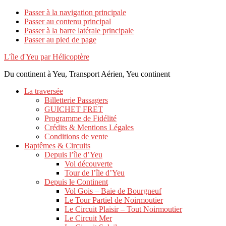
Passer à la navigation principale
Passer au contenu principal
Passer à la barre latérale principale
Passer au pied de page
L'île d'Yeu par Hélicoptère
Du continent à Yeu, Transport Aérien, Yeu continent
La traversée
Billetterie Passagers
GUICHET FRET
Programme de Fidélité
Crédits & Mentions Légales
Conditions de vente
Baptêmes & Circuits
Depuis l’île d’Yeu
Vol découverte
Tour de l’île d’Yeu
Depuis le Continent
Vol Gois – Baie de Bourgneuf
Le Tour Partiel de Noirmoutier
Le Circuit Plaisir – Tout Noirmoutier
Le Circuit Mer