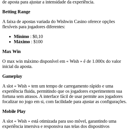
de aposta para ajustar a intensidade da experiência.
Betting Range
A faixa de apostas variada do Wishwin Casino oferece opções
flexíveis para jogadores diferentes:
Minímo
: $0,10
Máximo
: $100
Max Win
O max win máximo disponível em « Wish » é de 1.000x do valor
inicial da aposta.
Gameplay
A slot « Wish » tem um tempo de carregamento rápido e uma
experiência fluida, permitindo que os jogadores experimentem sua
fortuna sem atrasos. A interface fácil de usar permite aos jogadores
focalizar no jogo em si, com facilidade para ajustar as configurações.
Mobile Play
A slot « Wish » está otimizada para uso móvel, garantindo uma
experiência imersiva e responsiva nas telas dos dispositivos