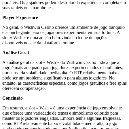
portáteis. Os jogadores podem desfrutar da experiência completa em
suas tablets ou smartphones.
Player Experience
No geral, o Wishwin Casino oferece um ambiente de jogo tranquilo
e aconchegante para os jogadores experimentarem sua fortuna. A
slot « Wish » é uma adição bem-vinda ao leque de opções
disponíveis no site da plataforma online.
Análise Geral
A análise geral da slot « Wish » do Wishwin Casino indica que a
jogo é mais adequado para jogadores experimentados e confiantes,
por causa da volatilidade média-alta. O RTP relativamente baixo
pode ser um problema significativo para alguns jogadores. No
entanto, as características especiais, como jogos gratuitos e free spins
oferecem compensação.
Conclusão
Em resumo, a slot « Wish » é uma experiência de jogo envolvente
que oferece uma variedade de temas e simbolismo colorido para
manter os jogadores engajados. Embora tenha algumas fraquezas,
como RTP relativamente baixo e volatilidade média-alta, o jogo
ainda pode ser considerado uma opção divertida para os amantes