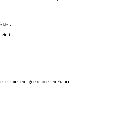
able :
etc.).
s.
ois casinos en ligne réputés en France :