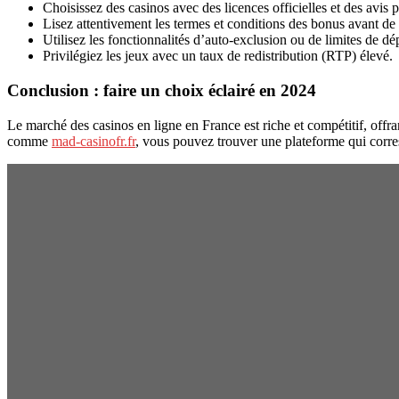
Choisissez des casinos avec des licences officielles et des avis po
Lisez attentivement les termes et conditions des bonus avant de 
Utilisez les fonctionnalités d’auto-exclusion ou de limites de dép
Privilégiez les jeux avec un taux de redistribution (RTP) élevé.
Conclusion : faire un choix éclairé en 2024
Le marché des casinos en ligne en France est riche et compétitif, offra
comme
mad-casinofr.fr
, vous pouvez trouver une plateforme qui corres