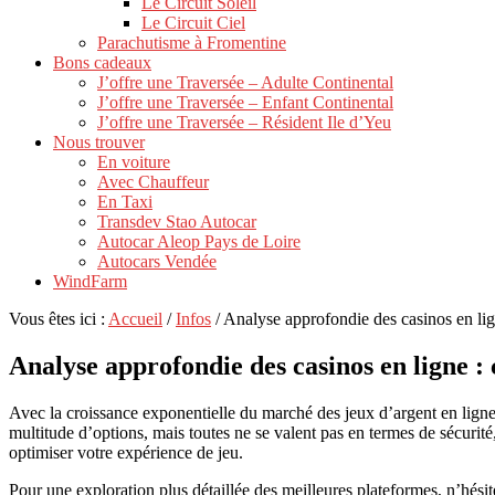
Le Circuit Soleil
Le Circuit Ciel
Parachutisme à Fromentine
Bons cadeaux
J’offre une Traversée – Adulte Continental
J’offre une Traversée – Enfant Continental
J’offre une Traversée – Résident Ile d’Yeu
Nous trouver
En voiture
Avec Chauffeur
En Taxi
Transdev Stao Autocar
Autocar Aleop Pays de Loire
Autocars Vendée
WindFarm
Vous êtes ici :
Accueil
/
Infos
/
Analyse approfondie des casinos en lig
Analyse approfondie des casinos en ligne :
Avec la croissance exponentielle du marché des jeux d’argent en ligne, 
multitude d’options, mais toutes ne se valent pas en termes de sécurit
optimiser votre expérience de jeu.
Pour une exploration plus détaillée des meilleures plateformes, n’hési