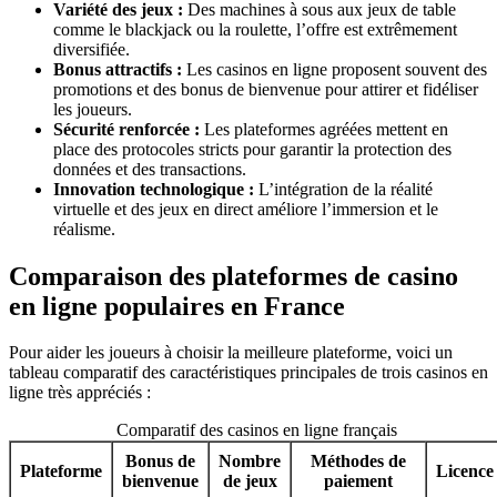
Variété des jeux :
Des machines à sous aux jeux de table
comme le blackjack ou la roulette, l’offre est extrêmement
diversifiée.
Bonus attractifs :
Les casinos en ligne proposent souvent des
promotions et des bonus de bienvenue pour attirer et fidéliser
les joueurs.
Sécurité renforcée :
Les plateformes agréées mettent en
place des protocoles stricts pour garantir la protection des
données et des transactions.
Innovation technologique :
L’intégration de la réalité
virtuelle et des jeux en direct améliore l’immersion et le
réalisme.
Comparaison des plateformes de casino
en ligne populaires en France
Pour aider les joueurs à choisir la meilleure plateforme, voici un
tableau comparatif des caractéristiques principales de trois casinos en
ligne très appréciés :
Comparatif des casinos en ligne français
Bonus de
Nombre
Méthodes de
Plateforme
Licence
bienvenue
de jeux
paiement