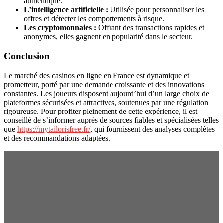
authentique.
L’intelligence artificielle :
Utilisée pour personnaliser les
offres et détecter les comportements à risque.
Les cryptomonnaies :
Offrant des transactions rapides et
anonymes, elles gagnent en popularité dans le secteur.
Conclusion
Le marché des casinos en ligne en France est dynamique et
prometteur, porté par une demande croissante et des innovations
constantes. Les joueurs disposent aujourd’hui d’un large choix de
plateformes sécurisées et attractives, soutenues par une régulation
rigoureuse. Pour profiter pleinement de cette expérience, il est
conseillé de s’informer auprès de sources fiables et spécialisées telles
que
https://mytailorisfree.fr/
, qui fournissent des analyses complètes
et des recommandations adaptées.