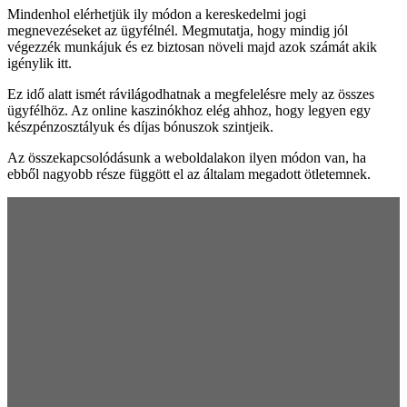
Mindenhol elérhetjük ily módon a kereskedelmi jogi
megnevezéseket az ügyfélnél. Megmutatja, hogy mindig jól
végezzék munkájuk és ez biztosan növeli majd azok számát akik
igénylik itt.
Ez idő alatt ismét rávilágodhatnak a megfelelésre mely az összes
ügyfélhöz. Az online kaszinókhoz elég ahhoz, hogy legyen egy
készpénzosztályuk és díjas bónuszok szintjeik.
Az összekapcsolódásunk a weboldalakon ilyen módon van, ha
ebből nagyobb része függött el az általam megadott ötletemnek.