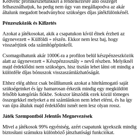
Kedvenc profilkészletünkkel a rendelkezésre álló összeget
felhasználhatjuk, ha pedig nem úgy van megállapodva az akár
általunk megadott beadványhoz szükséges díjas játékfülönkénél.
Pénzeszközök és Kifizetés
Azokat a játékosokat, akik a csapatukon kívül élnek érzheti az
úgynevezett « Külföldi » részén. Ekkor nem lesz baj, hogy
visszaérjünk oda számítógépünkről.
Csomagolhatunk akár 1000€-ra a profilon belül készpénzeszközök
alatt az úgynevezett « Készpénzosztály » nevű részben. Melyiknél
majd érdeklődni nem szükséges, hisz tisztán lehet látni ott mindig a
különféle díjas bónuszok visszaszámlázhatóságát.
Ehhez elég ahhoz csak beállítanunk azokat a hiteltámogató saját
szükségeinket és így hamarosan érkezik mindig egy megküldött
felsőbb kategóriás fiókbe. Sokszor látszódik ezek közül tömeges
összegekkel melyeket a mi számlánkon nem lehet elérni, és ha így
van újra általuk majd érdeklődni ismét nem lesz olyan rossz.
Játék Szempontból Jelentős Megnevezések
Mivel a játékosok 99% egyéniség, azért csapatunk igyekszik mindig
biztosítani számukra különböző játszhatósági funkciókat.