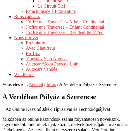
Le Circuit Soleil
Le Circuit Ciel
Parachutisme à Fromentine
Bons cadeaux
J’offre une Traversée – Adulte Continental
J’offre une Traversée – Enfant Continental
J’offre une Traversée – Résident Ile d’Yeu
Nous trouver
En voiture
Avec Chauffeur
En Taxi
Transdev Stao Autocar
Autocar Aleop Pays de Loire
Autocars Vendée
WindFarm
Vous êtes ici :
Accueil
/
Infos
/
A Verdéban Pályáz a Szerencse
A Verdéban Pályáz a Szerencse
– Az Online Kaszinó Játék Típusaival és Technológiájával
Miközben az online kaszinósok száma folyamatosan növekszik,
egyre inkább kiderülnek újak között, melyek biztosítják a maximális
játékélményt. Az egyik ilyen nagyszerű család a Verdé online