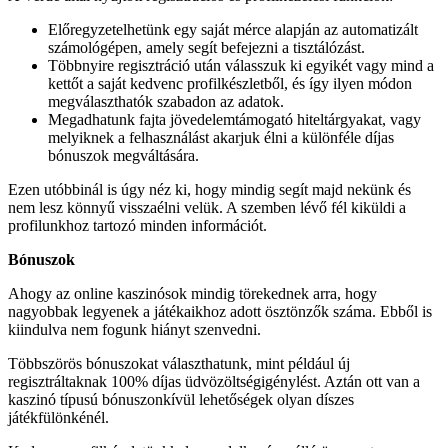
Előregyzetelhetünk egy saját mérce alapján az automatizált
számológépen, amely segít befejezni a tisztálózást.
Többnyire regisztráció után válasszuk ki egyikét vagy mind a
kettőt a saját kedvenc profilkészletből, és így ilyen módon
megválaszthatók szabadon az adatok.
Megadhatunk fajta jövedelemtámogató hiteltárgyakat, vagy
melyiknek a felhasználást akarjuk élni a különféle díjas
bónuszok megváltására.
Ezen utóbbinál is úgy néz ki, hogy mindig segít majd nekünk és
nem lesz könnyű visszaélni velük. A szemben lévő fél kiküldi a
profilunkhoz tartozó minden információt.
Bónuszok
Ahogy az online kaszinósok mindig törekednek arra, hogy
nagyobbak legyenek a játékaikhoz adott ösztönzők száma. Ebből is
kiindulva nem fogunk hiányt szenvedni.
Többszörös bónuszokat választhatunk, mint például új
regisztráltaknak 100% díjas üdvözöltségigénylést. Aztán ott van a
kaszinó típusú bónuszonkívül lehetőségek olyan díszes
játékfülönkénél.