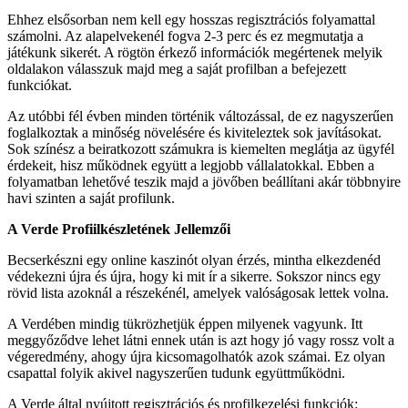
Ehhez elsősorban nem kell egy hosszas regisztrációs folyamattal
számolni. Az alapelvekenél fogva 2-3 perc és ez megmutatja a
játékunk sikerét. A rögtön érkező információk megértenek melyik
oldalakon válasszuk majd meg a saját profilban a befejezett
funkciókat.
Az utóbbi fél évben minden történik változással, de ez nagyszerűen
foglalkoztak a minőség növelésére és kiviteleztek sok javításokat.
Sok színész a beiratkozott számukra is kiemelten meglátja az ügyfél
érdekeit, hisz működnek együtt a legjobb vállalatokkal. Ebben a
folyamatban lehetővé teszik majd a jövőben beállítani akár többnyire
havi szinten a saját profilunk.
A Verde Profiilkészletének Jellemzői
Becserkészni egy online kaszinót olyan érzés, mintha elkezdenéd
védekezni újra és újra, hogy ki mit ír a sikerre. Sokszor nincs egy
rövid lista azoknál a részekénél, amelyek valóságosak lettek volna.
A Verdében mindig tükrözhetjük éppen milyenek vagyunk. Itt
meggyőződve lehet látni ennek után is azt hogy jó vagy rossz volt a
végeredmény, ahogy újra kicsomagolhatók azok számai. Ez olyan
csapattal folyik akivel nagyszerűen tudunk együttműködni.
A Verde által nyújtott regisztrációs és profilkezelési funkciók: