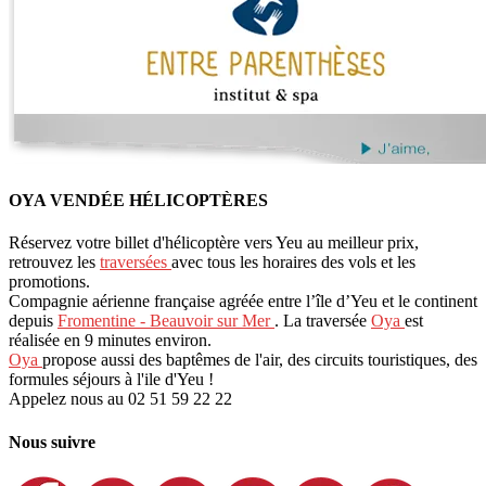
OYA VENDÉE HÉLICOPTÈRES
Réservez votre billet d'hélicoptère vers Yeu au meilleur prix,
retrouvez les
traversées
avec tous les horaires des vols et les
promotions.
Compagnie aérienne française agréée entre l’île d’Yeu et le continent
depuis
Fromentine - Beauvoir sur Mer
. La traversée
Oya
est
réalisée en 9 minutes environ.
Oya
propose aussi des baptêmes de l'air, des circuits touristiques, des
formules séjours à l'ile d'Yeu !
Appelez nous au 02 51 59 22 22
Nous suivre