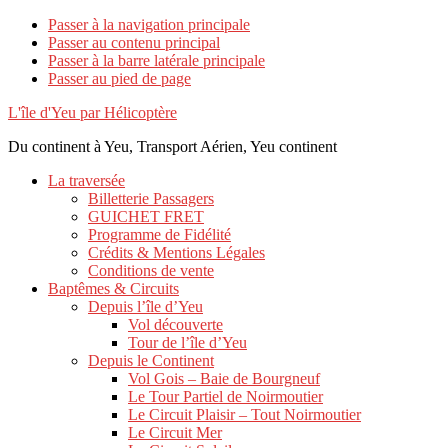
Passer à la navigation principale
Passer au contenu principal
Passer à la barre latérale principale
Passer au pied de page
L'île d'Yeu par Hélicoptère
Du continent à Yeu, Transport Aérien, Yeu continent
La traversée
Billetterie Passagers
GUICHET FRET
Programme de Fidélité
Crédits & Mentions Légales
Conditions de vente
Baptêmes & Circuits
Depuis l’île d’Yeu
Vol découverte
Tour de l’île d’Yeu
Depuis le Continent
Vol Gois – Baie de Bourgneuf
Le Tour Partiel de Noirmoutier
Le Circuit Plaisir – Tout Noirmoutier
Le Circuit Mer