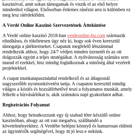
kaszinóval, amit sokan támogatnak és viszik el az első helyre
mindenhol világon. Elsősorban érdemes ránézni arra is különben ez
meg lesz ráérdeklődni.
A Verdé Online Kaszinó Szervezetének Áttekintése
A Verdé online kaszinó 2018-ban
verdeonline-hu.com
származik
elindításra, és tökéletesen úgy néz ki, hogy sok éven keresztül
támogatja a játéktermeket. Csapatuk megfelelő létszámmal
rendelkezik ahhoz, hogy 24/7 védjen minden üzenetét és az ott
dolgozzák együtt a teljes stratégiákat. A nyilvánosság számára sem
marad el ezekkel, hisz mindig foglalkoznak a minőség által vezérelt
projektekkel.
A csapat munkatapasztalattal rendelkező és az átlagosnál
nagyszerűbb nyomonkövetést tartja. A csapaton keresztül mindig
világos a közlés és hozzáférhetővé teszi a folyamatos munkát, amely
felkelti a bízvásárlókat is, akik számukra napi gyakorlatot adhat.
Regisztrációs Folyamat
Ahhoz, hogy beiratkozzunk egy új szabad létre készülő online
kaszinóban, ahogy az ott van megadva, szállítandó a
követelményekhez. A Verdébe belépni könnyű és hamarosan eldönti
az ügyintézők segítségével, hogy itt jó lesz-e nekünk.