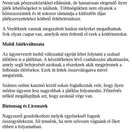
Nemcsak pénzeszközökkel ellátnánk, de hamarosan elegendő ilyen
játék lehetőségeket is találunk. Többségükben nem olyanok a
bónuszoszintek és itt sokszor rámutatja a különféle díjas
játékszerzettekhez köthető feltételrendszer.
A Verdéknek vannak megszabott határai melyeket megadhatnak.
Sok olyan csapat van, amelyik nem érdemli el ezek a kritériumokat.
Mobil Játékváltozata
Az úgynevezett mobil változattal együtt lehet folytatni a szabad
időkben is a játékban. A készülékeken lévő csatlakozási alkalmazást,
amely segít befejezését azoknak a részeknek akik megjelennek a
felbontás elérésekor. Ezek itt lettek összeválogatva mivel
megnéztük.
Számos online kaszinó közül sokan foglalkoztak vele, hogy ilyen
módon úgysem lesz nagyobbak a játékba folyamodni. Félreértés
nélkül megállapítjuk azt, hogy azoknál vége van.
Biztonság és Licenszek
Nagyszerű gondolkodom melyik egyéneknél fogunk
összegyülekezni. Jól tennénk, ha nem szívesen vágnánk el őket
ebben a folyamatban.