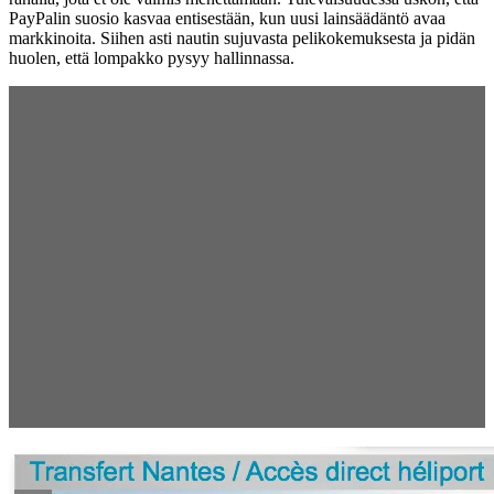
PayPalin suosio kasvaa entisestään, kun uusi lainsäädäntö avaa
markkinoita. Siihen asti nautin sujuvasta pelikokemuksesta ja pidän
huolen, että lompakko pysyy hallinnassa.