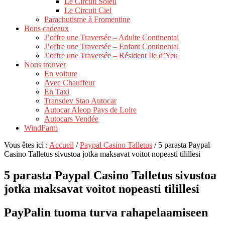
Le Circuit Soleil
Le Circuit Ciel
Parachutisme à Fromentine
Bons cadeaux
J’offre une Traversée – Adulte Continental
J’offre une Traversée – Enfant Continental
J’offre une Traversée – Résident Ile d’Yeu
Nous trouver
En voiture
Avec Chauffeur
En Taxi
Transdev Stao Autocar
Autocar Aleop Pays de Loire
Autocars Vendée
WindFarm
Vous êtes ici :
Accueil
/
Paypal Casino Talletus
/
5 parasta Paypal
Casino Talletus sivustoa jotka maksavat voitot nopeasti tilillesi
5 parasta Paypal Casino Talletus sivustoa
jotka maksavat voitot nopeasti tilillesi
PayPalin tuoma turva rahapelaamiseen