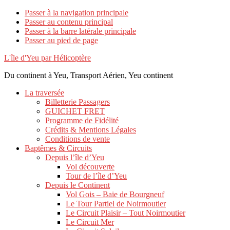
Passer à la navigation principale
Passer au contenu principal
Passer à la barre latérale principale
Passer au pied de page
L'île d'Yeu par Hélicoptère
Du continent à Yeu, Transport Aérien, Yeu continent
La traversée
Billetterie Passagers
GUICHET FRET
Programme de Fidélité
Crédits & Mentions Légales
Conditions de vente
Baptêmes & Circuits
Depuis l’île d’Yeu
Vol découverte
Tour de l’île d’Yeu
Depuis le Continent
Vol Gois – Baie de Bourgneuf
Le Tour Partiel de Noirmoutier
Le Circuit Plaisir – Tout Noirmoutier
Le Circuit Mer