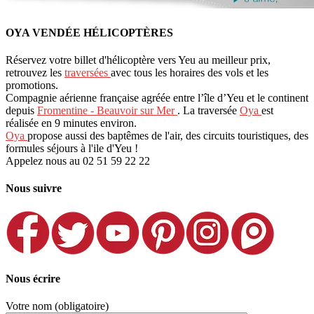
OYA VENDÉE HÉLICOPTÈRES
Réservez votre billet d'hélicoptère vers Yeu au meilleur prix,
retrouvez les
traversées
avec tous les horaires des vols et les
promotions.
Compagnie aérienne française agréée entre l’île d’Yeu et le continent
depuis
Fromentine - Beauvoir sur Mer
. La traversée
Oya
est
réalisée en 9 minutes environ.
Oya
propose aussi des baptêmes de l'air, des circuits touristiques, des
formules séjours à l'ile d'Yeu !
Appelez nous au 02 51 59 22 22
Nous suivre
Nous écrire
Votre nom (obligatoire)