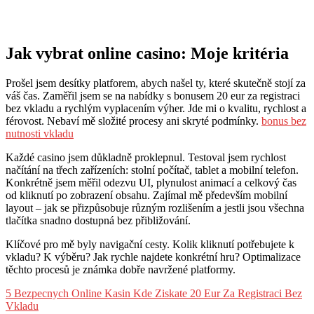
Jak vybrat online casino: Moje kritéria
Prošel jsem desítky platforem, abych našel ty, které skutečně stojí za
váš čas. Zaměřil jsem se na nabídky s bonusem 20 eur za registraci
bez vkladu a rychlým vyplacením výher. Jde mi o kvalitu, rychlost a
férovost. Nebaví mě složité procesy ani skryté podmínky.
bonus bez
nutnosti vkladu
Každé casino jsem důkladně proklepnul. Testoval jsem rychlost
načítání na třech zařízeních: stolní počítač, tablet a mobilní telefon.
Konkrétně jsem měřil odezvu UI, plynulost animací a celkový čas
od kliknutí po zobrazení obsahu. Zajímal mě především mobilní
layout – jak se přizpůsobuje různým rozlišením a jestli jsou všechna
tlačítka snadno dostupná bez přibližování.
Klíčové pro mě byly navigační cesty. Kolik kliknutí potřebujete k
vkladu? K výběru? Jak rychle najdete konkrétní hru? Optimalizace
těchto procesů je známka dobře navržené platformy.
5 Bezpecnych Online Kasin Kde Ziskate 20 Eur Za Registraci Bez
Vkladu