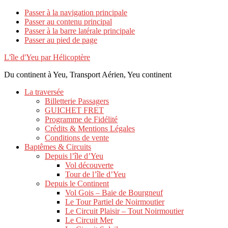
Passer à la navigation principale
Passer au contenu principal
Passer à la barre latérale principale
Passer au pied de page
L'île d'Yeu par Hélicoptère
Du continent à Yeu, Transport Aérien, Yeu continent
La traversée
Billetterie Passagers
GUICHET FRET
Programme de Fidélité
Crédits & Mentions Légales
Conditions de vente
Baptêmes & Circuits
Depuis l’île d’Yeu
Vol découverte
Tour de l’île d’Yeu
Depuis le Continent
Vol Gois – Baie de Bourgneuf
Le Tour Partiel de Noirmoutier
Le Circuit Plaisir – Tout Noirmoutier
Le Circuit Mer