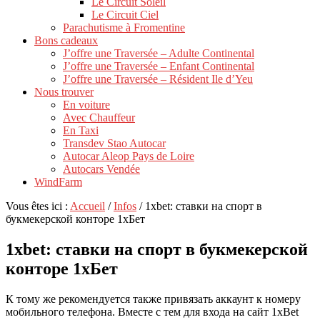
Le Circuit Soleil
Le Circuit Ciel
Parachutisme à Fromentine
Bons cadeaux
J’offre une Traversée – Adulte Continental
J’offre une Traversée – Enfant Continental
J’offre une Traversée – Résident Ile d’Yeu
Nous trouver
En voiture
Avec Chauffeur
En Taxi
Transdev Stao Autocar
Autocar Aleop Pays de Loire
Autocars Vendée
WindFarm
Vous êtes ici :
Accueil
/
Infos
/
1xbet: ставки на спорт в
букмекерской конторе 1хБет
1xbet: ставки на спорт в букмекерской
конторе 1хБет
К тому же рекомендуется также привязать аккаунт к номеру
мобильного телефона. Вместе с тем для входа на сайт 1xBet