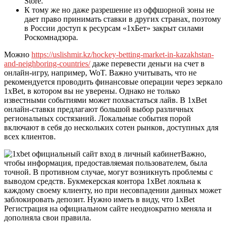
Store.
К тому же но даже разрешение из оффшорной зоны не
дает право принимать ставки в других странах, поэтому
в России доступ к ресурсам «1хБет» закрыт силами
Роскомнадзора.
Можно
https://uslishmir.kz/hockey-betting-market-in-kazakhstan-
and-neighboring-countries/
даже перевести деньги на счет в
онлайн-игру, например, WoT. Важно учитывать, что не
рекомендуется проводить финансовые операции через зеркало
1xBet, в котором вы не уверены. Однако не только
известными событиями может похвастаться лайв. В 1xBet
онлайн-ставки предлагают большой выбор различных
региональных состязаний. Локальные события порой
включают в себя до нескольких сотен рынков, доступных для
всех клиентов.
Важно,
чтобы информация, предоставляемая пользователем, была
точной. В противном случае, могут возникнуть проблемы с
выводом средств. Букмекерская контора 1xBet лояльна к
каждому своему клиенту, но при несовпадении данных может
заблокировать депозит. Нужно иметь в виду, что 1xBet
Регистрация на официальном сайте неоднократно меняла и
дополняла свои правила.