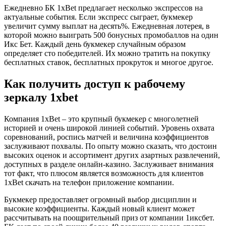
Ежедневно БК 1xBet предлагает несколько экспрессов на
актуальные события. Если экспресс сыграет, букмекер
увеличит сумму выплат на десять%. Ежедневная лотерея, в
которой можно выиграть 500 бонусных промобаллов на один
Икс Бет. Каждый день букмекер случайным образом
определяет сто победителей. Их можно тратить на покупку
бесплатных ставок, бесплатных прокруток и многое другое.
Как получить доступ к рабочему
зеркалу 1xbet
Компания 1xBet – это крупный букмекер с многолетней
историей и очень широкой линией событий. Уровень охвата
соревнований, роспись матчей и величина коэффициентов
заслуживают похвалы. По опыту можно сказать, что достоин
высоких оценок и ассортимент других азартных развлечений,
доступных в разделе онлайн-казино. Заслуживает внимания
тот факт, что плюсом является возможность для клиентов
1xBet скачать на телефон приложение компании.
Букмекер предоставляет огромный выбор дисциплин и
высокие коэффициенты. Каждый новый клиент может
рассчитывать на поощрительный приз от компании 1иксбет.