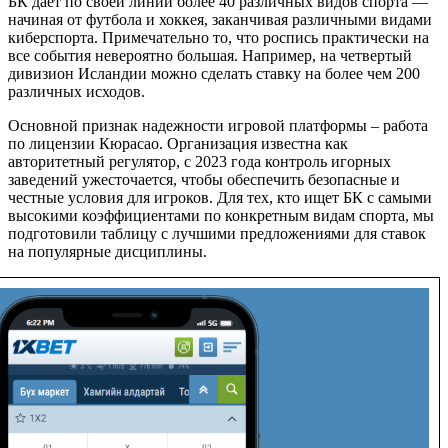
БК дает по своей линии более 40 различных видов спорта —
начиная от футбола и хоккея, заканчивая различными видами
киберспорта. Примечательно то, что роспись практически на
все события невероятно большая. Например, на четвертый
дивизион Исландии можно сделать ставку на более чем 200
различных исходов.
Основной признак надежности игровой платформы – работа
по лицензии Кюрасао. Организация известна как
авторитетный регулятор, с 2023 года контроль игорных
заведений ужесточается, чтобы обеспечить безопасные и
честные условия для игроков. Для тех, кто ищет БК с самыми
высокими коэффициентами по конкретным видам спорта, мы
подготовили таблицу с лучшими предложениями для ставок
на популярные дисциплины.