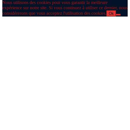
Nous utilisons des cookies pour vous garantir la meilleure
expérience sur notre site. Si vous continuez à utiliser ce dernier, nous
considérerons que vous acceptez l'utilisation des cookies.
Ok