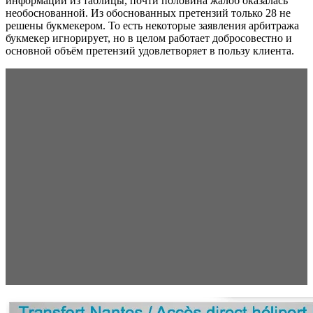
информации из таблицы, почти половина жалоб оказалась
необоснованной. Из обоснованных претензий только 28 не
решены букмекером. То есть некоторые заявления арбитража
букмекер игнорирует, но в целом работает добросовестно и
основной объём претензий удовлетворяет в пользу клиента.