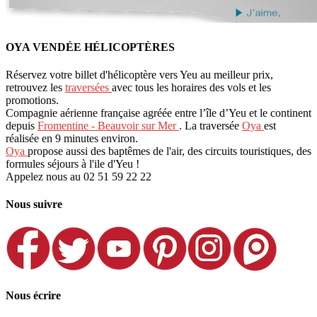
OYA VENDÉE HÉLICOPTÈRES
Réservez votre billet d'hélicoptère vers Yeu au meilleur prix,
retrouvez les
traversées
avec tous les horaires des vols et les
promotions.
Compagnie aérienne française agréée entre l’île d’Yeu et le continent
depuis
Fromentine - Beauvoir sur Mer
. La traversée
Oya
est
réalisée en 9 minutes environ.
Oya
propose aussi des baptêmes de l'air, des circuits touristiques, des
formules séjours à l'ile d'Yeu !
Appelez nous au 02 51 59 22 22
Nous suivre
Nous écrire