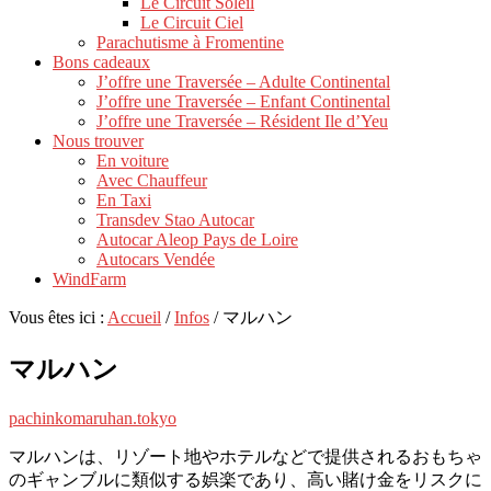
Le Circuit Soleil
Le Circuit Ciel
Parachutisme à Fromentine
Bons cadeaux
J’offre une Traversée – Adulte Continental
J’offre une Traversée – Enfant Continental
J’offre une Traversée – Résident Ile d’Yeu
Nous trouver
En voiture
Avec Chauffeur
En Taxi
Transdev Stao Autocar
Autocar Aleop Pays de Loire
Autocars Vendée
WindFarm
Vous êtes ici :
Accueil
/
Infos
/
マルハン
マルハン
pachinkomaruhan.tokyo
マルハンは、リゾート地やホテルなどで提供されるおもちゃ
のギャンブルに類似する娯楽であり、高い賭け金をリスクに