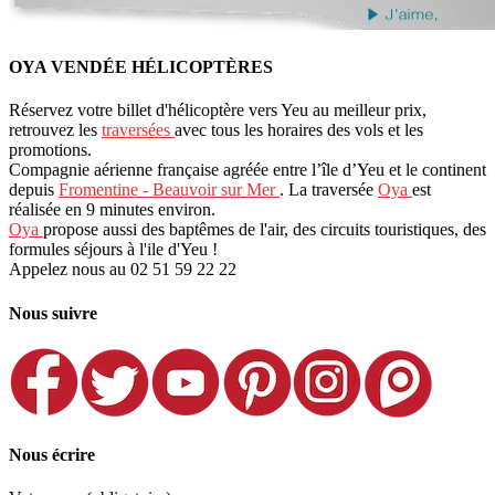
OYA VENDÉE HÉLICOPTÈRES
Réservez votre billet d'hélicoptère vers Yeu au meilleur prix,
retrouvez les
traversées
avec tous les horaires des vols et les
promotions.
Compagnie aérienne française agréée entre l’île d’Yeu et le continent
depuis
Fromentine - Beauvoir sur Mer
. La traversée
Oya
est
réalisée en 9 minutes environ.
Oya
propose aussi des baptêmes de l'air, des circuits touristiques, des
formules séjours à l'ile d'Yeu !
Appelez nous au 02 51 59 22 22
Nous suivre
Nous écrire