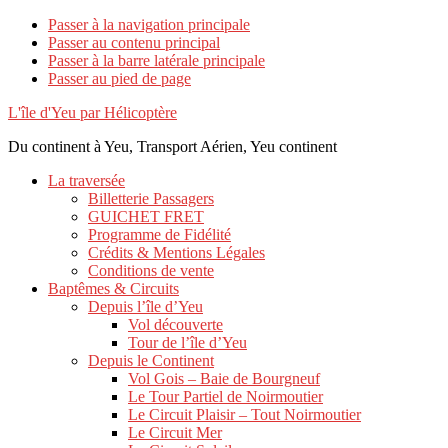
Passer à la navigation principale
Passer au contenu principal
Passer à la barre latérale principale
Passer au pied de page
L'île d'Yeu par Hélicoptère
Du continent à Yeu, Transport Aérien, Yeu continent
La traversée
Billetterie Passagers
GUICHET FRET
Programme de Fidélité
Crédits & Mentions Légales
Conditions de vente
Baptêmes & Circuits
Depuis l’île d’Yeu
Vol découverte
Tour de l’île d’Yeu
Depuis le Continent
Vol Gois – Baie de Bourgneuf
Le Tour Partiel de Noirmoutier
Le Circuit Plaisir – Tout Noirmoutier
Le Circuit Mer