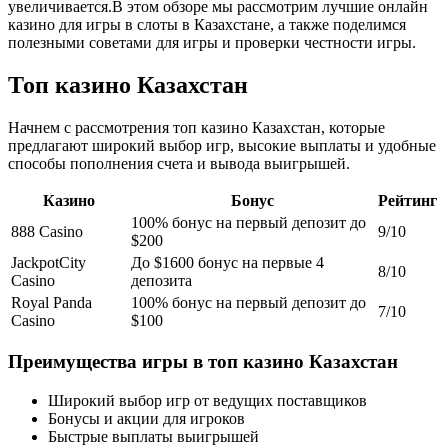
увеличивается.В этом обзоре мы рассмотрим лучшие онлайн
казино для игры в слоты в Казахстане, а также поделимся
полезными советами для игры и проверки честности игры.
Топ казино Казахстан
Начнем с рассмотрения топ казино Казахстан, которые
предлагают широкий выбор игр, высокие выплаты и удобные
способы пополнения счета и вывода выигрышей.
Казино
Бонус
Рейтинг
100% бонус на первый депозит до
888 Casino
9/10
$200
JackpotCity
До $1600 бонус на первые 4
8/10
Casino
депозита
Royal Panda
100% бонус на первый депозит до
7/10
Casino
$100
Преимущества игры в топ казино Казахстан
Широкий выбор игр от ведущих поставщиков
Бонусы и акции для игроков
Быстрые выплаты выигрышей