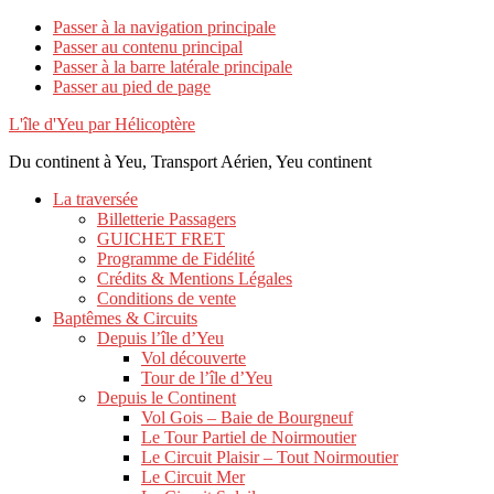
Passer à la navigation principale
Passer au contenu principal
Passer à la barre latérale principale
Passer au pied de page
L'île d'Yeu par Hélicoptère
Du continent à Yeu, Transport Aérien, Yeu continent
La traversée
Billetterie Passagers
GUICHET FRET
Programme de Fidélité
Crédits & Mentions Légales
Conditions de vente
Baptêmes & Circuits
Depuis l’île d’Yeu
Vol découverte
Tour de l’île d’Yeu
Depuis le Continent
Vol Gois – Baie de Bourgneuf
Le Tour Partiel de Noirmoutier
Le Circuit Plaisir – Tout Noirmoutier
Le Circuit Mer