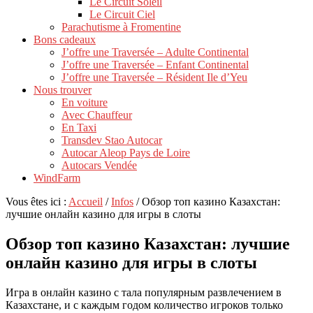
Le Circuit Soleil
Le Circuit Ciel
Parachutisme à Fromentine
Bons cadeaux
J’offre une Traversée – Adulte Continental
J’offre une Traversée – Enfant Continental
J’offre une Traversée – Résident Ile d’Yeu
Nous trouver
En voiture
Avec Chauffeur
En Taxi
Transdev Stao Autocar
Autocar Aleop Pays de Loire
Autocars Vendée
WindFarm
Vous êtes ici :
Accueil
/
Infos
/
Обзор топ казино Казахстан:
лучшие онлайн казино для игры в слоты
Обзор топ казино Казахстан: лучшие
онлайн казино для игры в слоты
Игра в онлайн казино с тала популярным развлечением в
Казахстане, и с каждым годом количество игроков только