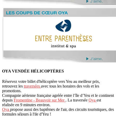
OYA VENDÉE HÉLICOPTÈRES
Réservez votre billet d'hélicoptère vers Yeu au meilleur prix,
retrouvez les
traversées
avec tous les horaires des vols et les
promotions.
Compagnie aérienne française agréée entre l’île d’Yeu et le continent
depuis
Fromentine - Beauvoir sur Mer
. La traversée
Oya
est
réalisée en 9 minutes environ.
Oya
propose aussi des baptêmes de l'air, des circuits touristiques, des
formules séjours à l'ile d'Yeu !