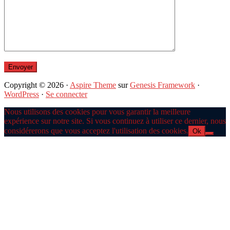
Copyright © 2026 ·
Aspire Theme
sur
Genesis Framework
·
WordPress
·
Se connecter
Nous utilisons des cookies pour vous garantir la meilleure
expérience sur notre site. Si vous continuez à utiliser ce dernier, nous
considérerons que vous acceptez l'utilisation des cookies.
Ok