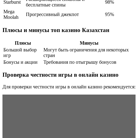
Starburst
98%
бесплатные спины
Mega
Прогрессивный джекпот
95%
Moolah
Плюсы и минусы топ казино Казахстан
Плюсы
Минусы
Большой выбор
Могут быть ограничения для некоторых
игр
стран
Бонусы и акции
Требования по отыгрышу бонусов
Проверка честности игры в онлайн казино
Для проверки честности игры в онлайн казино рекомендуется: