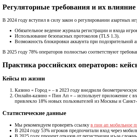
Регуляторные требования и их влияние
В 2024 году вступил в силу закон о регулировании азартных и
Обязательное ведение журнала регистрации и входа игро
Использование безопасных протоколов (TLS 1.3).
Возможность блокировки аккаунта при подозрительной а
В 2025 году 78% операторов полностью соответствуют требова
Практика российских операторов: кейс
Кейсы из жизни
Казино « Город » – в 2023 году внедрили биометрическ
Онлайн‑казино « Пин Ап » – использует приложение с вход
привлекло 18% новых пользователей из Москвы и Санкт-
Статистические данные
Мы рекомендуем проверять ссылку
в пин ап мобильное 
В 2024 году 53% игроков предпочитали вход через моби
В 2025 году процент отказов от регистрации из‑за слож