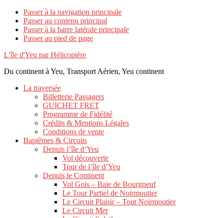
Passer à la navigation principale
Passer au contenu principal
Passer à la barre latérale principale
Passer au pied de page
L'île d'Yeu par Hélicoptère
Du continent à Yeu, Transport Aérien, Yeu continent
La traversée
Billetterie Passagers
GUICHET FRET
Programme de Fidélité
Crédits & Mentions Légales
Conditions de vente
Baptêmes & Circuits
Depuis l’île d’Yeu
Vol découverte
Tour de l’île d’Yeu
Depuis le Continent
Vol Gois – Baie de Bourgneuf
Le Tour Partiel de Noirmoutier
Le Circuit Plaisir – Tout Noirmoutier
Le Circuit Mer