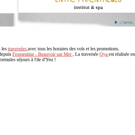
z les
traversées
avec tous les horaires des vols et les promotions.
 depuis
Fromentine - Beauvoir sur Mer
. La traversée
Oya
est réalisée e
formules séjours à l'ile d'Yeu !