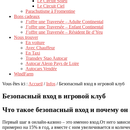
Le Circuit Soleil
Le Circuit Ciel
Parachutisme à Fromentine
Bons cadeaux
J’offre une Traversée – Adulte Continental
J’offre une Traversée – Enfant Continental
J’offre une Traversée – Résident Ile d’Yeu
Nous trouver
En voiture
Avec Chauffeur
En Taxi
Transdev Stao Autocar
Autocar Aleop Pays de Loire
Autocars Vendée
WindFarm
Vous êtes ici :
Accueil
/
Infos
/
Безопасный вход в игровой клуб
Безопасный вход в игровой клуб
Что такое безопасный вход и почему он
Первый шаг в онлайн‑казино – это именно вход.От него зависи
примерно на 15% в год, а вместе с ним увеличивается и коли