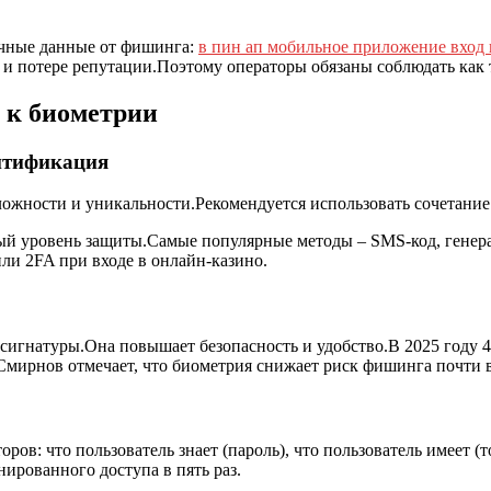
ичные данные от фишинга:
в пин ап мобильное приложение вход 
и потере репутации.Поэтому операторы обязаны соблюдать как 
 к биометрии
нтификация
сложности и уникальности.Рекомендуется использовать сочетание
 уровень защиты.Самые популярные методы – SMS‑код, генератор
ли 2FA при входе в онлайн‑казино.
е сигнатуры.Она повышает безопасность и удобство.В 2025 году
ирнов отмечает, что биометрия снижает риск фишинга почти в 
в: что пользователь знает (пароль), что пользователь имеет (т
рованного доступа в пять раз.