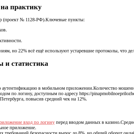
 на практику
гр (проект № 1128‑РФ).Ключевые пункты:
ков.
ктивности.
ниям, но 22% всё ещё используют устаревшие протоколы, что де
ы и статистика
ую аутентификацию в мобильном приложении.Количество мошенн
ом по логину, доступным по адресу https://pinapmobilnoeprilozhe
Петербурга, повысив средний чек на 12%.
приложение вход по логину
перед вводом данных в казино.Средне
льное приложение.
ных требований безопасности вырос до 8%, но общий оборот онла