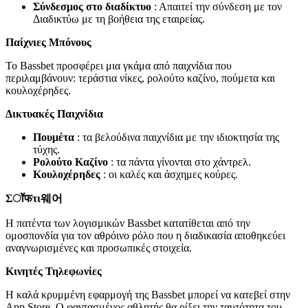
Σύνδεσμος στο διαδίκτυο
: Απαιτεί την σύνδεση με τον
Διαδικτύω με τη βοήθεια της εταιρείας.
Παίχνιες Μπόνους
Το Bassbet προσφέρει μια γκάμα από παιχνίδια που
περιλαμβάνουν: τεράστια νίκες, ρολούτο καζίνο, πούμετα και
κουλοχέρηδες.
Δικτυακές Παιχνίδια
Πουμέτα
: τα βελούδινα παιχνίδια με την ιδιοκτησία της
τύχης.
Ρολούτο Καζίνο
: τα πάντα γίνονται στο χάντρελ.
Κουλοχέρηδες
: οι καλές και άσχημες κούρες.
Σॉफτι웨어
Η πατέντα των λογισμικών Bassbet κατατίθεται από την
ομοσπονδία για τον αθρόινο ρόλο που η διαδικασία αποθηκεύει
αναγνωρισμένες και προσωπικές στοιχεία.
Κινητές Τηλεφωνίες
Η καλά κρυμμένη εφαρμογή της Bassbet μπορεί να κατεβεί στην
App Store. Ο φαντασμένος αθλητής θα ρίξει την ταυτότητα του.