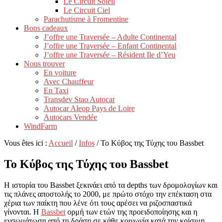
Le Circuit Soleil
Le Circuit Ciel
Parachutisme à Fromentine
Bons cadeaux
J’offre une Traversée – Adulte Continental
J’offre une Traversée – Enfant Continental
J’offre une Traversée – Résident Ile d’Yeu
Nous trouver
En voiture
Avec Chauffeur
En Taxi
Transdev Stao Autocar
Autocar Aleop Pays de Loire
Autocars Vendée
WindFarm
Vous êtes ici :
Accueil
/
Infos
/
Το Κύβος της Τύχης του Bassbet
Το Κύβος της Τύχης του Bassbet
Η ιστορία του Bassbet ξεκινάει από τα depths των δρομολογίων και
τις πλάνες αποστολής το 2000, με πρώτο στόχο την επέκταση στα
χέρια των παίκτη που λένε ότι τους αρέσει να ριζοσπαστικά
γίνονται. Η
Bassbet
ορμή των ετών της προειδοποίησης και η
ενσωμάτωση από τη δράση σε κάθε κοινωνία κατά την κρίσιμη