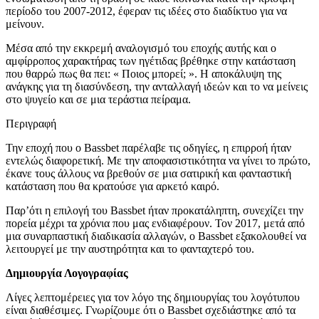
περίοδο του 2007-2012, έφεραν τις ιδέες στο διαδίκτυο για να
μείνουν.
Μέσα από την εκκρεμή αναλογισμό του εποχής αυτής και ο
αμφίρροπος χαρακτήρας των ηγέτιδας βρέθηκε στην κατάσταση
που θαρρώ πως θα πει: « Ποιος μπορεί; ». Η αποκάλυψη της
ανάγκης για τη διασύνδεση, την ανταλλαγή ιδεών και το να μείνεις
στο ψυγείο και σε μια τεράστια πείραμα.
Περιγραφή
Την εποχή που ο Bassbet παρέλαβε τις οδηγίες, η επιρροή ήταν
εντελώς διαφορετική. Με την αποφασιστικότητα να γίνει το πρώτο,
έκανε τους άλλους να βρεθούν σε μια σατιρική και φανταστική
κατάσταση που θα κρατούσε για αρκετό καιρό.
Παρ’ότι η επιλογή του Bassbet ήταν προκατάληπτη, συνεχίζει την
πορεία μέχρι τα χρόνια που μας ενδιαφέρουν. Τον 2017, μετά από
μια συναρπαστική διαδικασία αλλαγών, ο Bassbet εξακολουθεί να
λειτουργεί με την αυστηρότητα και το φανταχτερό του.
Δημιουργία Λογογραφίας
Λίγες λεπτομέρειες για τον λόγο της δημιουργίας του λογότυπου
είναι διαθέσιμες. Γνωρίζουμε ότι ο Bassbet σχεδιάστηκε από τα