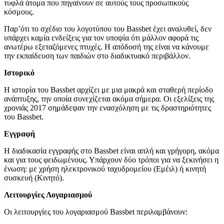
τυφλά άτομα που πηγαίνουν σε αυτούς τους προσωπικούς
κόσμους.
Παρ’ότι το σχέδιο του λογοτύπου του Bassbet έχει αναλυθεί, δεν
υπάρχει καμία ενδείξεις για τον υποψία ότι μάλλον αφορά τις
ανωτέρω εξεταζόμενες πτυχές. Η απόδοσή της είναι να κάνουμε
την εκπαίδευση των παιδιών στο διαδικτυακό περιβάλλον.
Ιστορικό
Η ιστορία του Bassbet αρχίζει με μια μακρά και σταθερή περίοδο
ανάπτυξης, την οποία συνεχίζεται ακόμα σήμερα. Οι εξελίξεις της
χρονιάς 2017 σημάδεψαν την ενασχόληση με τις δραστηριότητες
του Bassbet.
Εγγραφή
Η διαδικασία εγγραφής στο Bassbet είναι απλή και γρήγορη, ακόμα
και για τους φειδωμένους. Υπάρχουν δύο τρόποι για να ξεκινήσει η
ένωση: με χρήση ηλεκτρονικού ταχυδρομείου (Εμέιλ) ή κινητή
συσκευή (Κινητό).
Λειτουργίες Λογαριασμού
Οι λειτουργίες του λογαριασμού Bassbet περιλαμβάνουν: