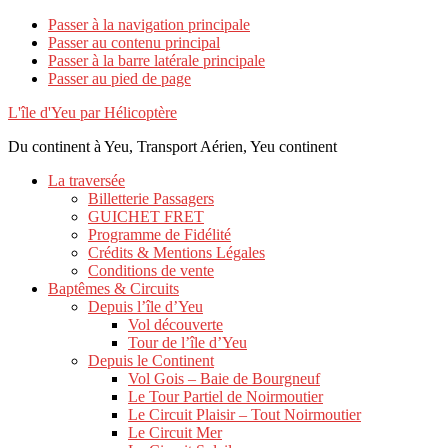
Passer à la navigation principale
Passer au contenu principal
Passer à la barre latérale principale
Passer au pied de page
L'île d'Yeu par Hélicoptère
Du continent à Yeu, Transport Aérien, Yeu continent
La traversée
Billetterie Passagers
GUICHET FRET
Programme de Fidélité
Crédits & Mentions Légales
Conditions de vente
Baptêmes & Circuits
Depuis l’île d’Yeu
Vol découverte
Tour de l’île d’Yeu
Depuis le Continent
Vol Gois – Baie de Bourgneuf
Le Tour Partiel de Noirmoutier
Le Circuit Plaisir – Tout Noirmoutier
Le Circuit Mer